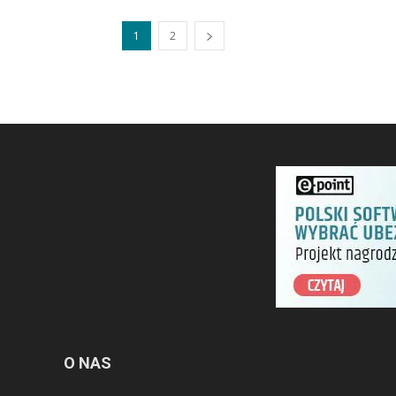
1
2
O NAS