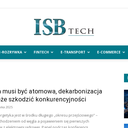
E-ROZRYWKA
FINTECH
E-TRANSPORT
E-COMMERCE
ISBtech.pl
 musi być atomowa, dekarbonizacja
że szkodzić konkurencyjności
ika 2025
rgetyka jest w środku długiego „okresu przejściowego” –
chodzeniem od węgla a pojawieniem się pierwszych
z elektrowni jądrowej. Panel podczas konferencji...