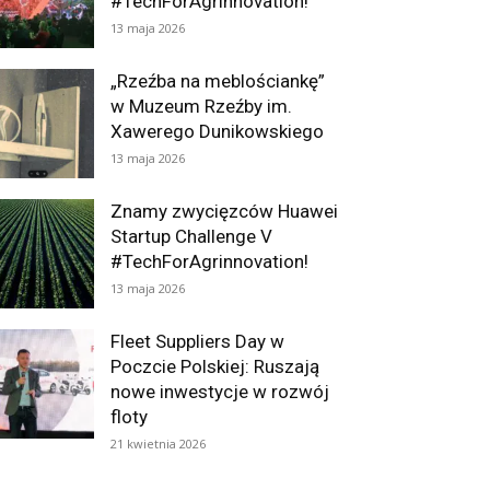
#TechForAgrinnovation!
13 maja 2026
„Rzeźba na meblościankę”
w Muzeum Rzeźby im.
Xawerego Dunikowskiego
13 maja 2026
Znamy zwycięzców Huawei
Startup Challenge V
#TechForAgrinnovation!
13 maja 2026
Fleet Suppliers Day w
Poczcie Polskiej: Ruszają
nowe inwestycje w rozwój
floty
21 kwietnia 2026