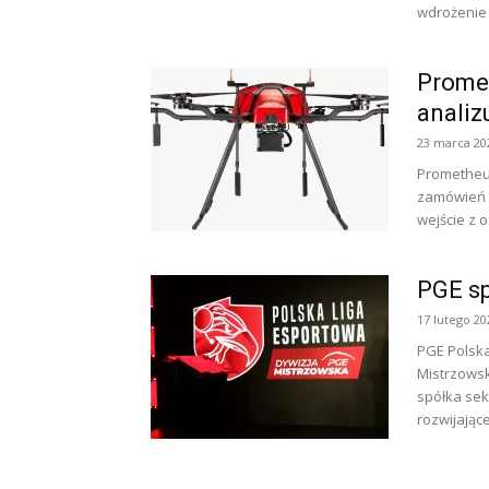
wdrożenie
Promet
analiz
23 marca 20
Prometheus
zamówień w
wejście z o
PGE sp
17 lutego 20
PGE Polska
Mistrzowsk
spółka sek
rozwijającej