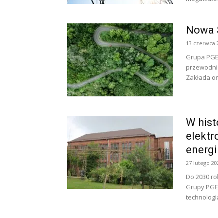
Nowa S
13 czerwca 
Grupa PGE 
przewodnim
Zakłada on
W hist
elektr
energi
27 lutego 20
Do 2030 ro
Grupy PGE
technologia