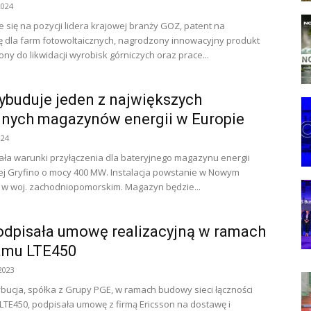
2024
 się na pozycji lidera krajowej branży GOZ, patent na
ę dla farm fotowoltaicznych, nagrodzony innowacyjny produkt
ny do likwidacji wyrobisk górniczych oraz prace...
buduje jeden z największych
jnych magazynów energii w Europie
024
ła warunki przyłączenia dla bateryjnego magazynu energii
ej Gryfino o mocy 400 MW. Instalacja powstanie w Nowym
w woj. zachodniopomorskim. Magazyn będzie...
dpisała umowę realizacyjną w ramach
amu LTE450
2023
bucja, spółka z Grupy PGE, w ramach budowy sieci łączności
 LTE450, podpisała umowę z firmą Ericsson na dostawę i