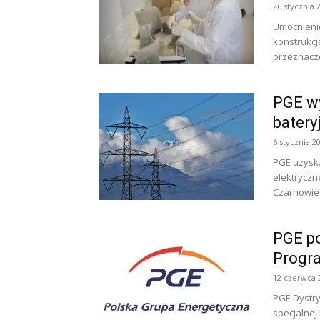
26 stycznia 
Umocnienie
konstrukcj
przeznaczo
PGE wy
batery
6 stycznia 2
PGE uzyska
elektryczn
Czarnowie 
PGE po
Progr
12 czerwca 
PGE Dystry
specjalnej