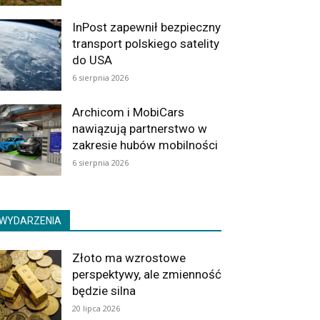
InPost zapewnił bezpieczny
transport polskiego satelity
do USA
6 sierpnia 2026
Archicom i MobiCars
nawiązują partnerstwo w
zakresie hubów mobilności
6 sierpnia 2026
WYDARZENIA
Złoto ma wzrostowe
perspektywy, ale zmienność
będzie silna
20 lipca 2026