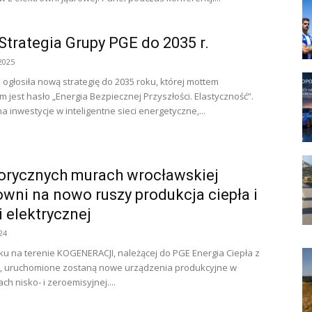
trategia Grupy PGE do 2035 r.
2025
ogłosiła nową strategię do 2035 roku, której mottem
 jest hasło „Energia Bezpiecznej Przyszłości. Elastyczność”.
a inwestycje w inteligentne sieci energetyczne,...
orycznych murach wrocławskiej
owni na nowo ruszy produkcja ciepła i
i elektrycznej
24
ku na terenie KOGENERACJI, należącej do PGE Energia Ciepła z
, uruchomione zostaną nowe urządzenia produkcyjne w
ch nisko- i zeroemisyjnej....