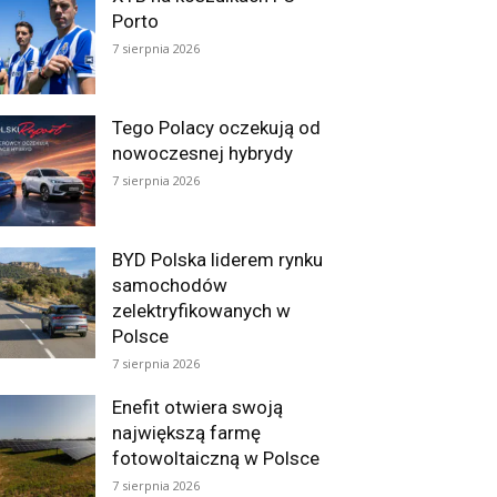
Porto
7 sierpnia 2026
Tego Polacy oczekują od
nowoczesnej hybrydy
7 sierpnia 2026
BYD Polska liderem rynku
samochodów
zelektryfikowanych w
Polsce
7 sierpnia 2026
Enefit otwiera swoją
największą farmę
fotowoltaiczną w Polsce
7 sierpnia 2026