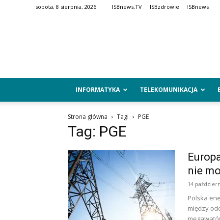
sobota, 8 sierpnia, 2026
ISBnews.TV
ISBzdrowie
ISBnews
INFORMATYKA
TELEKOMUNIKACJA
Strona główna
Tagi
PGE
Tag: PGE
Europa
nie mo
14 październ
Polska ene
między od
megawatów 