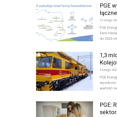
PGE wy
łączn
13 lutego 20
PGE Energ
farm fotow
do 2026 rok
1,3 ml
Kolejo
5 lutego 202
PGE Energe
wysokości 1
wartość na
PGE: R
sekto