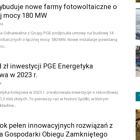
buduje nowe farmy fotowoltaiczne o
ej mocy 180 MW
24
ia Odnawialna z Grupy PGE podpisała umowy na budowę 14
oltaicznych o łącznej mocy 180 MW. Nowe instalacje powstaną
u...
d zł inwestycji PGE Energetyka
wa w 2023 r.
4
tyka Kolejowa w 2023 r. zrealizowała inwestycje o rekordowej
,3 mld złotych. To pierwszy raz w historii Spółki, w którym
kładów...
ok pełen innowacyjnych rozwiązań z
ra Gospodarki Obiegu Zamkniętego