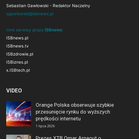
Sebastian Gawłowski - Redaktor Naczelny
sgawlowski@isbnews.pl
Inne serwisy grupy
ISBnews
:
ISBnews.pl
ISBnews.tv
ISBzdrowie.pl
ISBiznes.pl
x.ISBtech.pl
VIDEO
Orange Polska obserwuje szybkie
przesunięcie rynku do wyższych
prędkości internetu
1 lipca 2026
Prezes XTB Omar Arnaout o