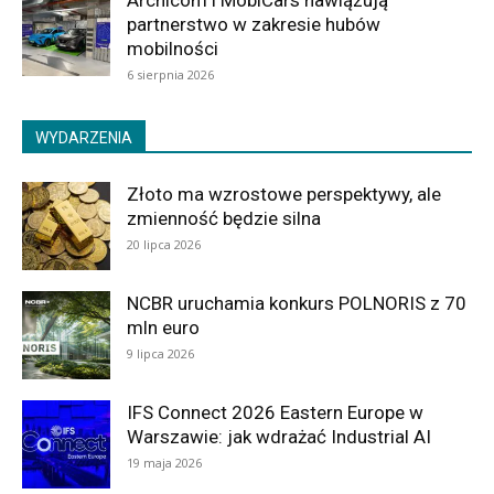
Archicom i MobiCars nawiązują
partnerstwo w zakresie hubów
mobilności
6 sierpnia 2026
WYDARZENIA
Złoto ma wzrostowe perspektywy, ale
zmienność będzie silna
20 lipca 2026
NCBR uruchamia konkurs POLNORIS z 70
mln euro
9 lipca 2026
IFS Connect 2026 Eastern Europe w
Warszawie: jak wdrażać Industrial AI
19 maja 2026