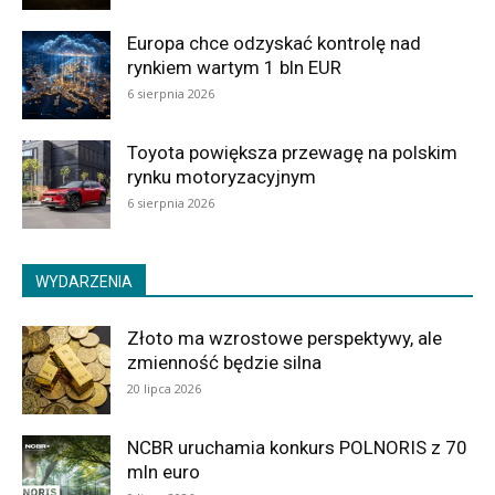
Europa chce odzyskać kontrolę nad
rynkiem wartym 1 bln EUR
6 sierpnia 2026
Toyota powiększa przewagę na polskim
rynku motoryzacyjnym
6 sierpnia 2026
WYDARZENIA
Złoto ma wzrostowe perspektywy, ale
zmienność będzie silna
20 lipca 2026
NCBR uruchamia konkurs POLNORIS z 70
mln euro