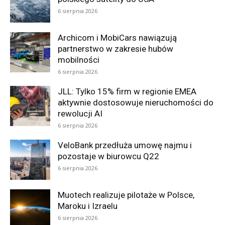
6 sierpnia 2026
Archicom i MobiCars nawiązują
partnerstwo w zakresie hubów
mobilności
6 sierpnia 2026
JLL: Tylko 15% firm w regionie EMEA
aktywnie dostosowuje nieruchomości do
rewolucji AI
6 sierpnia 2026
VeloBank przedłuża umowę najmu i
pozostaje w biurowcu Q22
6 sierpnia 2026
Muotech realizuje pilotaże w Polsce,
Maroku i Izraelu
6 sierpnia 2026