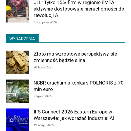
JLL: Tylko 15% firm w regionie EMEA
aktywnie dostosowuje nieruchomości do
rewolucji AI
6 sierpnia 2026
WYDARZENIA
Złoto ma wzrostowe perspektywy, ale
zmienność będzie silna
20 lipca 2026
NCBR uruchamia konkurs POLNORIS z 70
mln euro
9 lipca 2026
IFS Connect 2026 Eastern Europe w
Warszawie: jak wdrażać Industrial AI
19 maja 2026