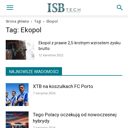
Strona główna
Tagi
Ekopol
Tag: Ekopol
Ekopol z prawie 2,5-krotnym wzrostem zysku
brutto
12 kwietnia 2022
NAJNOWSZE WIADOMOŚCI
XTB na koszulkach FC Porto
7 sierpnia 2026
Tego Polacy oczekują od nowoczesnej
hybrydy
7 sierpnia 2026