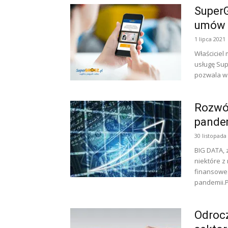
SuperG
umów
1 lipca 2021
Właściciel
usługę Sup
pozwala w 
Rozwój
pande
30 listopada
BIG DATA, 
niektóre z
finansowe.
pandemii.P
Odroc