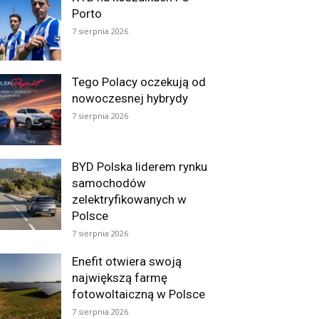
Porto
7 sierpnia 2026
Tego Polacy oczekują od
nowoczesnej hybrydy
7 sierpnia 2026
BYD Polska liderem rynku
samochodów
zelektryfikowanych w
Polsce
7 sierpnia 2026
Enefit otwiera swoją
największą farmę
fotowoltaiczną w Polsce
7 sierpnia 2026