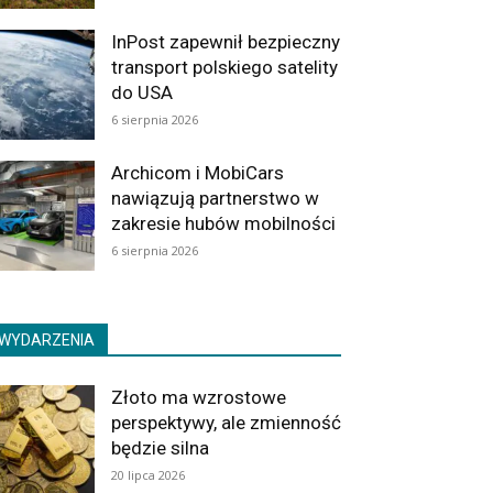
InPost zapewnił bezpieczny
transport polskiego satelity
do USA
6 sierpnia 2026
Archicom i MobiCars
nawiązują partnerstwo w
zakresie hubów mobilności
6 sierpnia 2026
WYDARZENIA
Złoto ma wzrostowe
perspektywy, ale zmienność
będzie silna
20 lipca 2026