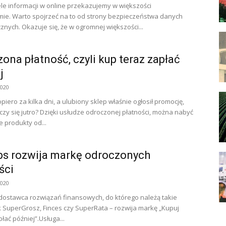
le informacji w online przekazujemy w większości
ie. Warto spojrzeć na to od strony bezpieczeństwa danych
znych. Okazuje się, że w ogromnej większości...
ona płatność, czyli kup teraz zapłać
j
2020
iero za kilka dni, a ulubiony sklep właśnie ogłosił promocję,
czy się jutro? Dzięki usłudze odroczonej płatności, można nabyć
produkty od...
bs rozwija markę odroczonych
ści
2020
dostawca rozwiązań finansowych, do którego należą takie
k SuperGrosz, Finces czy SuperRata – rozwija markę „Kupuj
łać później”.Usługa...