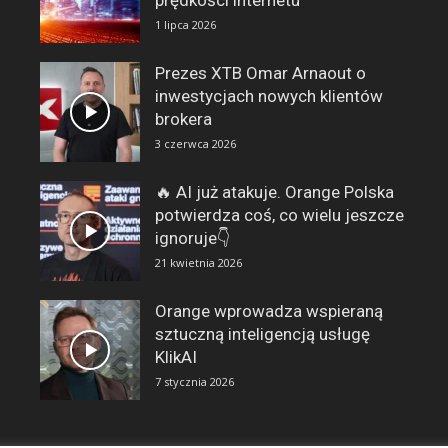
prędkości internetu
1 lipca 2026
Prezes XTB Omar Arnaout o
inwestycjach nowych klientów
brokera
3 czerwca 2026
🔥 AI już atakuje. Orange Polska
potwierdza coś, co wielu jeszcze
ignoruje👇
21 kwietnia 2026
Orange wprowadza wspieraną
sztuczną inteligencją usługę
KlikAI
7 stycznia 2026