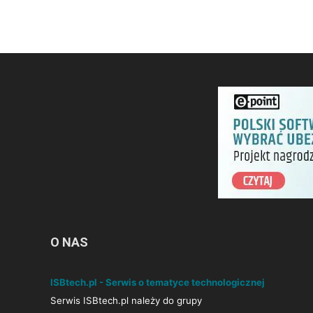
O NAS
ISBtech.pl - Serwis o tematyce technologicznej
Serwis ISBtech.pl należy do grupy