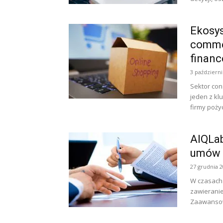
Ekosys
comme
financ
3 październi
Sektor con
jeden z kl
firmy poży
AIQLab
umów 
27 grudnia 
W czasach 
zawieranie
Zaawansowa