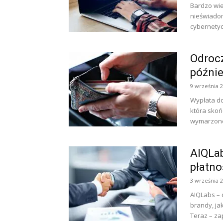
Bardzo wie
nieświadom
cybernetyc
Odrocz
późnie
9 września 
Wypłata dop
która skoń
wymarzone 
AIQLa
płatno
3 września 
AIQLabs – 
brandy, ja
Teraz – zap