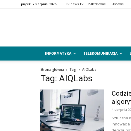
piątek, 7 sierpnia, 2026
ISBnews.TV
ISBzdrowie
ISBnews
INFORMATYKA
TELEKOMUNIKACJA
Strona główna
Tagi
AIQLabs
Tag: AIQLabs
Codzie
algor
4 sierpnia 2
Sztuczna i
innowacja 
decyzji, os