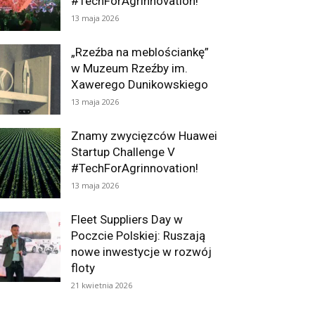
#TechForAgrinnovation!
13 maja 2026
„Rzeźba na meblościankę”
w Muzeum Rzeźby im.
Xawerego Dunikowskiego
13 maja 2026
Znamy zwycięzców Huawei
Startup Challenge V
#TechForAgrinnovation!
13 maja 2026
Fleet Suppliers Day w
Poczcie Polskiej: Ruszają
nowe inwestycje w rozwój
floty
21 kwietnia 2026