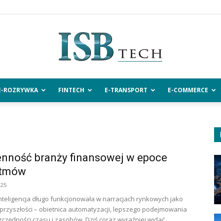
E-ROZRYWKA
FINTECH
E-TRANSPORT
E-COMMERCE
ISBtech.pl
nność branży finansowej w epoce
ytmów
025
nteligencja długo funkcjonowała w narracjach rynkowych jako
przyszłości – obietnica automatyzacji, lepszego podejmowania
zczędności czasu i zasobów. Dziś coraz wyraźniej widać,...