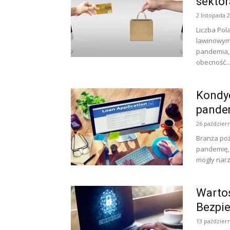
sekto
2 listopada 
Liczba Pol
lawinowym 
pandemia, 
obecność..
Kondyc
pande
26 październ
Branża poż
pandemię, 
mogły narz
Wartoś
Bezpi
13 październ