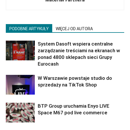
PODOBNE ARTYKUŁY
WIĘCEJ OD AUTORA
System Dasoft wspiera centralne
zarządzanie treściami na ekranach w
ponad 4800 sklepach sieci Grupy
Eurocash
W Warszawie powstaje studio do
sprzedaży na TikTok Shop
BTP Group uruchamia Enyo LIVE
Space M67 pod live commerce