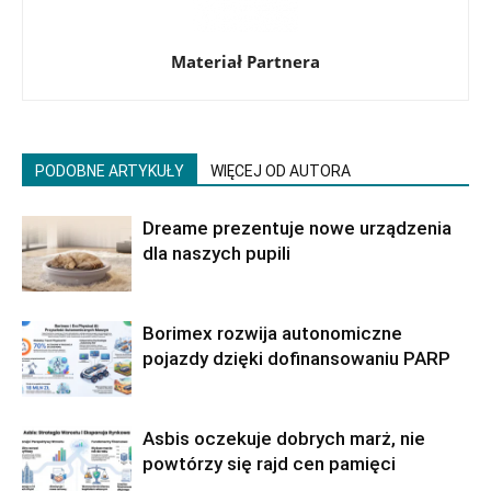
Materiał Partnera
PODOBNE ARTYKUŁY
WIĘCEJ OD AUTORA
Dreame prezentuje nowe urządzenia
dla naszych pupili
Borimex rozwija autonomiczne
pojazdy dzięki dofinansowaniu PARP
Asbis oczekuje dobrych marż, nie
powtórzy się rajd cen pamięci