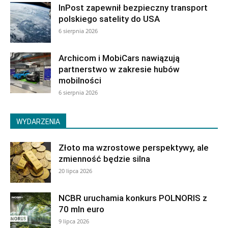
InPost zapewnił bezpieczny transport
polskiego satelity do USA
6 sierpnia 2026
Archicom i MobiCars nawiązują
partnerstwo w zakresie hubów
mobilności
6 sierpnia 2026
WYDARZENIA
Złoto ma wzrostowe perspektywy, ale
zmienność będzie silna
20 lipca 2026
NCBR uruchamia konkurs POLNORIS z
70 mln euro
9 lipca 2026