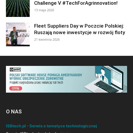
Challenge V #TechForAgrinnovation!
13 maja 2026
Fleet Suppliers Day w Poczcie Polskiej:
Ruszają nowe inwestycje w rozwój floty
21 kwietnia 2026
O NAS
ISBtech.pl - Serwis o tematyce technologicznej