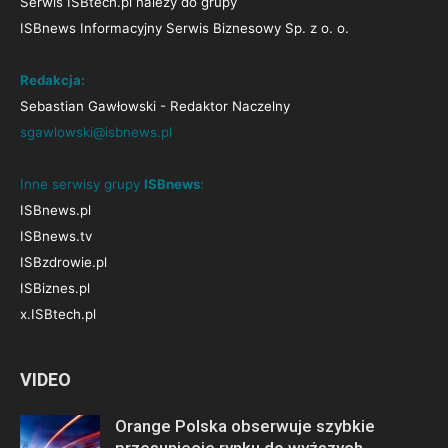
Serwis ISBtech.pl należy do grupy
ISBnews Informacyjny Serwis Biznesowy Sp. z o. o.
Redakcja:
Sebastian Gawłowski - Redaktor Naczelny
sgawlowski@isbnews.pl
Inne serwisy grupy
ISBnews
:
ISBnews.pl
ISBnews.tv
ISBzdrowie.pl
ISBiznes.pl
x.ISBtech.pl
VIDEO
Orange Polska obserwuje szybkie
przesunięcie rynku do wyższych