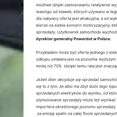
możliwe dzięki zastosowaniu relatywnie wy
leasingu od stawek, których używano w tego
dla nabywcy oferta jest atrakcyjna, a od wy
bierze na siebie koncern motoryzacyjny, kt
sprzedaży
. U
żytkownik samochodu wychodz
dyrektor generalny Powerdot w Polsce
.
Przykładem może być oferta jednego z elekt
odkupu ustalana jest na poziomie wyższym n
mniej niż 70% (dzięki temu rata jest znacząc
Jeżeli diler decyduje się sprzedać samochó
się to z tym, że albo ma zbyt dużo tego typ
sprzedanych elektryków do wyniku, od któr
stymulowanie sprzedaży może też wynikać 
importera określonego poziomu sprzedaży e
za emisję spalin na całej flocie sprzedan