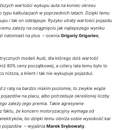
ższych wartości wykupu auta na koniec okresu
 typu kalkulacjach w poprzednich latach. Dzięki temu
kupu i tak on odstępuje. Ryzyko utraty wartości pojazdu
óremu zależy na osiągnięciu jak najlepszego wyniku
i natomiast na plus
– ocenia
Grigoriy Grigoriev,
rycznych modeli Audi, dla którego dziś wartość
iż 80% ceny początkowej, a cztery lata temu było to
o niższa, a klient i tak nie wykupuje pojazdu).
d z ratą na bardzo niskim poziomie, to zwykle wiąże
u pojazdów na placu, albo potrzebuje określonej liczby
ego zależy jego premia. Takie agresywne
z faktu, że koncern motoryzacyjny wymaga od
lektryków, bo dzięki temu obniża sobie wysokość kar
ych pojazdów
– wyjaśnia
Marek Srębowaty
.