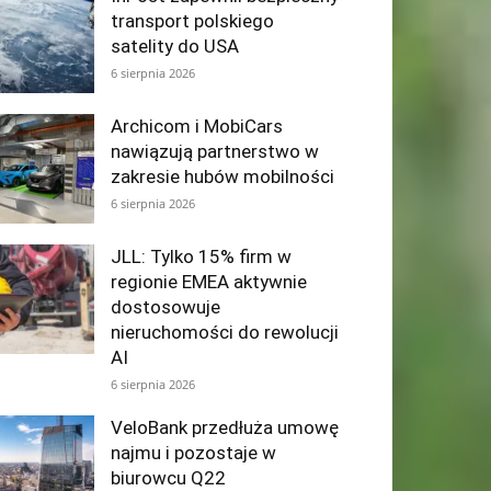
transport polskiego
satelity do USA
6 sierpnia 2026
Archicom i MobiCars
nawiązują partnerstwo w
zakresie hubów mobilności
6 sierpnia 2026
JLL: Tylko 15% firm w
regionie EMEA aktywnie
dostosowuje
nieruchomości do rewolucji
AI
6 sierpnia 2026
VeloBank przedłuża umowę
najmu i pozostaje w
biurowcu Q22