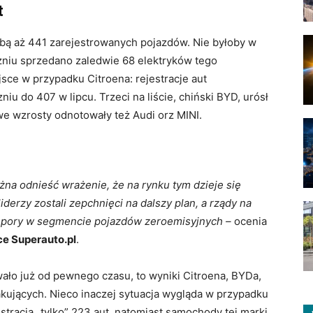
t
bą aż 441 zarejestrowanych pojazdów. Nie byłoby w
czniu sprzedano zaledwie 68 elektryków tego
sce w przypadku Citroena: rejestracje aut
niu do 407 w lipcu. Trzeci na liście, chiński BYD, urósł
e wzrosty odnotowały też Audi orz MINI.
na odnieść wrażenie, że na rynku tym dzieje się
iderzy zostali zepchnięci na dalszy plan, a rządy na
ej pory w segmencie pojazdów zeroemisyjnych –
ocenia
e Superauto.pl
.
ało już od pewnego czasu, to wyniki Citroena, BYDa,
kujących. Nieco inaczej sytuacja wygląda w przypadku
estracją „tylko” 223 aut, natomiast samochody tej marki