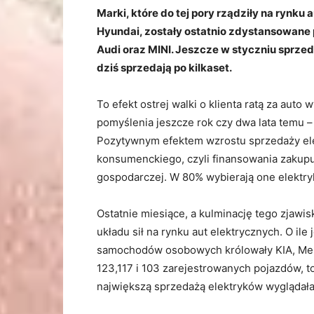
Marki, które do tej pory rządziły na rynku 
Hyundai, zostały ostatnio zdystansowane
Audi oraz MINI. Jeszcze w styczniu sprzed
dziś sprzedają po kilkaset.
To efekt ostrej walki o klienta ratą za auto
pomyślenia jeszcze rok czy dwa lata temu –
Pozytywnym efektem wzrostu sprzedaży ele
konsumenckiego, czyli finansowania zakupu
gospodarczej. W 80% wybierają one elektryk
Ostatnie miesiące, a kulminację tego zjawis
układu sił na rynku aut elektrycznych. O il
samochodów osobowych królowały KIA, Merce
123,117 i 103 zarejestrowanych pojazdów, t
największą sprzedażą elektryków wyglądała 