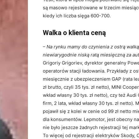
są masowo rejestrowane w trzecim miesiącu
kiedy ich liczba sięga 600-700.
Walka o klienta ceną
– Na rynku mamy do czynienia z ostrą walk
niewiarygodnie niską ratą miesięczną za au
Grigoriy Grigoriev, dyrektor generalny Pow
operatorów stacji ładowania. Przykłady z os
miesięcznie z ubezpieczeniem GAP (rata le
zł brutto, czyli 35 tys. zł netto), MINI Coope
wkład własny 30 tys. zł netto), czy też Audi
firm, 2 lata, wkład własny 30 tys. zł netto
pojawił się z kolei w cenie od 99 zł netto mi
dla konsumentów. Lepmotor, jest obecny na 
nie było jeszcze żadnych rejestracji tej mar
To więcej od rejestracji elektryków Skody, 