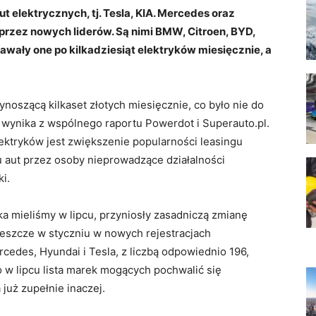
aut elektrycznych, tj. Tesla, KIA. Mercedes oraz
 przez nowych liderów.
Są nimi BMW, Citroen, BYD,
awały one po kilkadziesiąt elektryków miesięcznie, a
 wynoszącą kilkaset złotych miesięcznie, co było nie do
 wynika z wspólnego raportu Powerdot i Superauto.pl.
ktryków jest zwiększenie popularności leasingu
 aut przez osoby nieprowadzące działalności
i.
ka mieliśmy w lipcu, przyniosły zasadniczą zmianę
e jeszcze w styczniu w nowych rejestracjach
des, Hyundai i Tesla, z liczbą odpowiednio 196,
o w lipcu lista marek mogących pochwalić się
już zupełnie inaczej.