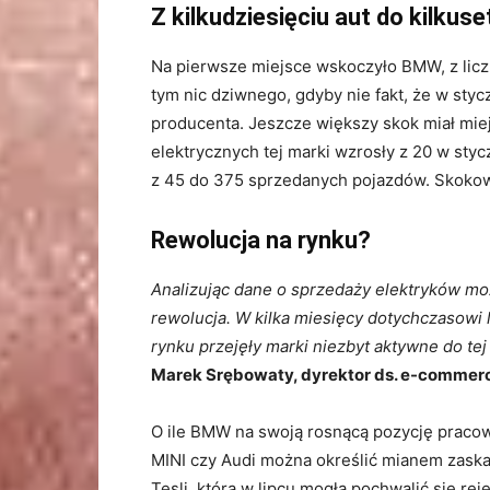
Z kilkudziesięciu aut do kilkuse
Na pierwsze miejsce wskoczyło BMW, z licz
tym nic dziwnego, gdyby nie fakt, że w sty
producenta. Jeszcze większy skok miał miej
elektrycznych tej marki wzrosły z 20 w stycz
z 45 do 375 sprzedanych pojazdów. Skokow
Rewolucja na rynku?
Analizując dane o sprzedaży elektryków moż
rewolucja. W kilka miesięcy dotychczasowi l
rynku przejęły marki niezbyt aktywne do t
Marek Srębowaty, dyrektor ds. e-commerc
O ile BMW na swoją rosnącą pozycję pracow
MINI czy Audi można określić mianem zaska
Tesli, która w lipcu mogła pochwalić się rej