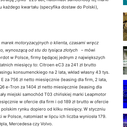
 każdego kwartału (specyfika dostaw do Polski),
ą marek motoryzacyjnych o klienta, czasami wręcz
to, wynoszącą od stu do tysiąca złotych –
mówi
erdot w Polsce, firmy będącej jednym z największych
tatnich miesięcy to: Citroen eC3 za 241 zł brutto
asingu konsumenckiego na 2 lata, wkład własny 43 tys.
r E za 756 zł netto miesięcznie (leasing dla firm, 2 lata,
 Q6 e-Tron za 1404 zł netto miesięcznie (leasing dla
). Mały miejski samochód T03 chińskiej marki Leapmotor
esięcznie w ofercie dla firm i od 189 zł brutto w ofercie
polskim rynku dopiero od kilku miesięcy. W styczniu
ki w Polsce, natomiast w lipcu ich liczba wyniosła 179.
Opla, Mercedesa czy Volvo.