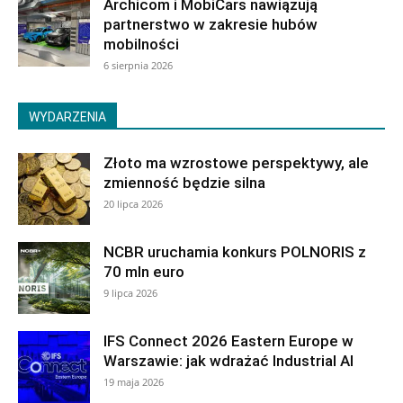
Archicom i MobiCars nawiązują
partnerstwo w zakresie hubów
mobilności
6 sierpnia 2026
WYDARZENIA
Złoto ma wzrostowe perspektywy, ale
zmienność będzie silna
20 lipca 2026
NCBR uruchamia konkurs POLNORIS z
70 mln euro
9 lipca 2026
IFS Connect 2026 Eastern Europe w
Warszawie: jak wdrażać Industrial AI
19 maja 2026