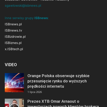
sgawlowski@isbnews.pl
Inne serwisy grupy
ISBnews
:
ISBnews.pl
ISBnews.tv
ISBzdrowie.pl
ISBiznes.pl
x.ISBtech.pl
VIDEO
Orange Polska obserwuje szybkie
przesunięcie rynku do wyższych
prędkości internetu
1 lipca 2026
Prezes XTB Omar Arnaout o
inwestycjach nowych klientów brokera