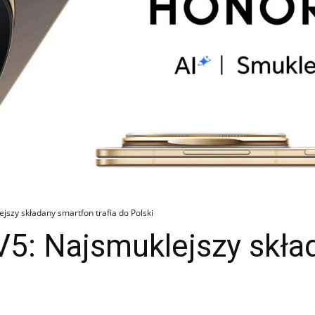
szy składany smartfon trafia do Polski
: Najsmuklejszy skła