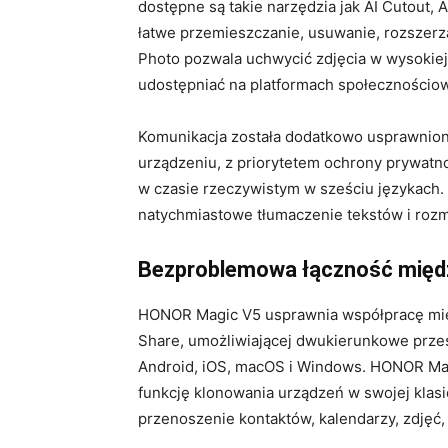
dostępne są takie narzędzia jak AI Cutout, A
łatwe przemieszczanie, usuwanie, rozszerz
Photo pozwala uchwycić zdjęcia w wysokiej
udostępniać na platformach społecznościo
Komunikacja została dodatkowo usprawniona d
urządzeniu, z priorytetem ochrony prywatno
w czasie rzeczywistym w sześciu językach. Z
natychmiastowe tłumaczenie tekstów i rozm
Bezproblemowa łączność międz
HONOR Magic V5 usprawnia współpracę międ
Share, umożliwiającej dwukierunkowe prze
Android, iOS, macOS i Windows. HONOR Mag
funkcję klonowania urządzeń w swojej klasi
przenoszenie kontaktów, kalendarzy, zdjęć,