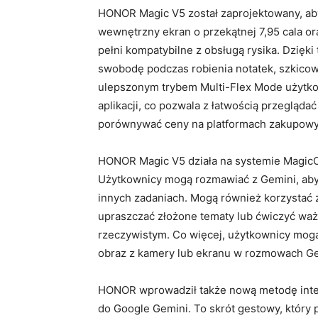
HONOR Magic V5 został zaprojektowany, ab
wewnętrzny ekran o przekątnej 7,95 cala or
pełni kompatybilne z obsługą rysika. Dzięk
swobodę podczas robienia notatek, szkicowa
ulepszonym trybem Multi-Flex Mode użytko
aplikacji, co pozwala z łatwością przeglą
porównywać ceny na platformach zakupowyc
HONOR Magic V5 działa na systemie MagicOS
Użytkownicy mogą rozmawiać z Gemini, aby 
innych zadaniach. Mogą również korzystać z
upraszczać złożone tematy lub ćwiczyć wa
rzeczywistym. Co więcej, użytkownicy mogą
obraz z kamery lub ekranu w rozmowach Ge
HONOR wprowadził także nową metodę interak
do Google Gemini. To skrót gestowy, który