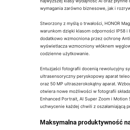
najwyższej klasy wydajność AI oraz płynne d
wymagania zarówno biznesowe, jak i rozry
Stworzony z myślą o trwałości, HONOR Magi
warunkom dzięki klasom odporności IP58 i I
dodatkowo wzmocniona przez ochronę Anti-
wyświetlacza wzmocniony włóknem węglow
codzienne użytkowanie.
Entuzjaści fotografii docenią rewolucyjny 
ultrasensoryczny peryskopowy aparat tele
oraz 50 MP ultraszerokokątny aparat. Wzbo
otwiera nowe możliwości w fotografii skład
Enhanced Portrait, AI Super Zoom i Motion
uchwycenie każdej chwili z oszałamiającą p
Maksymalna produktywność na 