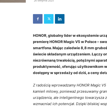
26 sierpnia 2025
HONOR, globalny lider w ekosystemie urząd
premierę HONOR Magic V5 w Polsce – sw
smartfona. Mając zaledwie 8,8 mm gruboś
świecie składanym urządzeniem. Łączy on 
niezrównaną trwałością, potężnymi aparat
produktywność, oferując użytkownikom w
dostępny w sprzedaży od dziś, a ceny det
Z radością wprowadzamy HONOR Magic V5 na
kamień milowy, ponieważ przesuwamy grani
urządzenia, ale inteligentnego towarzysza
wzmacniać ich potencjał. Dzięki bliskiej wsp