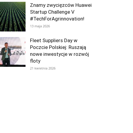
Znamy zwycięzców Huawei
Startup Challenge V
#TechForAgrinnovation!
13 maja 2026
Fleet Suppliers Day w
Poczcie Polskiej: Ruszają
nowe inwestycje w rozwój
floty
21 kwietnia 2026