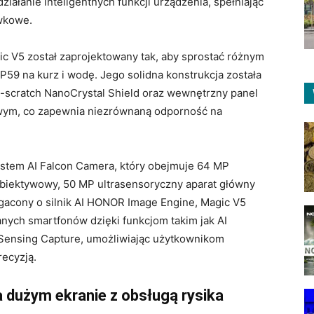
ziałanie inteligentnych funkcji urządzenia, spełniając
wkowe.
c V5 został zaprojektowany tak, aby sprostać różnym
P59 na kurz i wodę. Jego solidna konstrukcja została
scratch NanoCrystal Shield oraz wewnętrzny panel
ym, co zapewnia niezrównaną odporność na
system AI Falcon Camera, który obejmuje 64 MP
obiektywowy, 50 MP ultrasensoryczny aparat główny
gacony o silnik AI HONOR Image Engine, Magic V5
anych smartfonów dzięki funkcjom takim jak AI
 Sensing Capture, umożliwiając użytkownikom
recyzją.
dużym ekranie z obsługą rysika