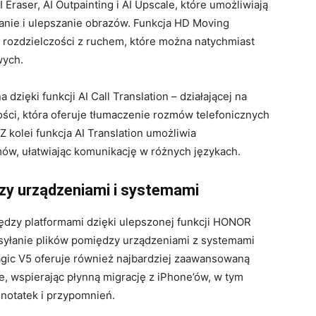
I Eraser, AI Outpainting i AI Upscale, które umożliwiają
anie i ulepszanie obrazów. Funkcja HD Moving
 rozdzielczości z ruchem, które można natychmiast
wych.
zięki funkcji AI Call Translation – działającej na
ści, która oferuje tłumaczenie rozmów telefonicznych
 kolei funkcja AI Translation umożliwia
ów, ułatwiając komunikację w różnych językach.
y urządzeniami i systemami
zy platformami dzięki ulepszonej funkcji HONOR
syłanie plików pomiędzy urządzeniami z systemami
ic V5 oferuje również najbardziej zaawansowaną
e, wspierając płynną migrację z iPhone’ów, w tym
 notatek i przypomnień.