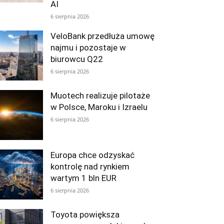
AI
6 sierpnia 2026
VeloBank przedłuża umowę
najmu i pozostaje w
biurowcu Q22
6 sierpnia 2026
Muotech realizuje pilotaże
w Polsce, Maroku i Izraelu
6 sierpnia 2026
Europa chce odzyskać
kontrolę nad rynkiem
wartym 1 bln EUR
6 sierpnia 2026
Toyota powiększa