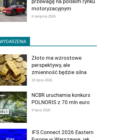
przewagę na polskim rynku
motoryzacyjnym
6 sierpnia 2026
WYDARZENIA
Złoto ma wzrostowe
perspektywy, ale
zmienność będzie silna
20 lipca 2026
NCBR uruchamia konkurs
POLNORIS z 70 mln euro
9 lipca 2026
IFS Connect 2026 Eastern
Europe w Warszawie: jak