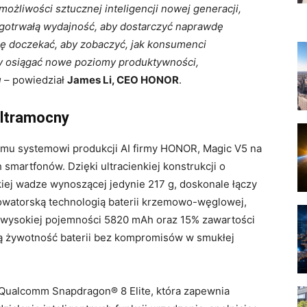
ożliwości sztucznej inteligencji nowej generacji,
ługotrwałą wydajność, aby dostarczyć naprawdę
 doczekać, aby zobaczyć, jak konsumenci
by osiągać nowe poziomy produktywności,
u
– powiedział
James Li, CEO HONOR
.
ultramocny
mu systemowi produkcji AI firmy HONOR, Magic V5 na
smartfonów. Dzięki ultracienkiej konstrukcji o
iej wadze wynoszącej jedynie 217 g, doskonale łączy
owatorską technologią baterii krzemowo-węglowej,
awysokiej pojemności 5820 mAh oraz 15% zawartości
ą żywotność baterii bez kompromisów w smukłej
Qualcomm Snapdragon® 8 Elite, która zapewnia