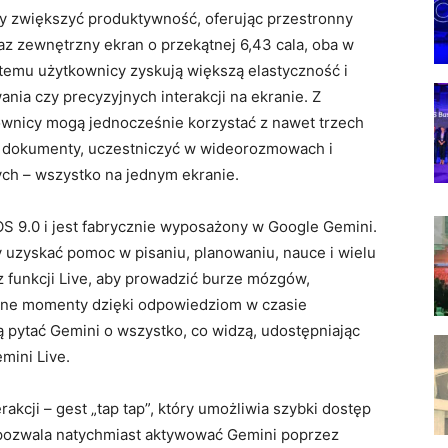
y zwiększyć produktywność, oferując przestronny
az zewnętrzny ekran o przekątnej 6,43 cala, oba w
i temu użytkownicy zyskują większą elastyczność i
nia czy precyzyjnych interakcji na ekranie. Z
wnicy mogą jednocześnie korzystać z nawet trzech
dać dokumenty, uczestniczyć w wideorozmowach i
h – wszystko na jednym ekranie.
 9.0 i jest fabrycznie wyposażony w Google Gemini.
uzyskać pomoc w pisaniu, planowaniu, nauce i wielu
 funkcji Live, aby prowadzić burze mózgów,
żne momenty dzięki odpowiedziom w czasie
 pytać Gemini o wszystko, co widzą, udostępniając
mini Live.
cji – gest „tap tap”, który umożliwia szybki dostęp
 pozwala natychmiast aktywować Gemini poprzez