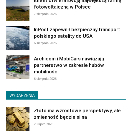
Enefit otwiera swoją największą farmę
fotowoltaiczną w Polsce
7 sierpnia 2026
InPost zapewnił bezpieczny transport
polskiego satelity do USA
6 sierpnia 2026
Archicom i MobiCars nawiązują
partnerstwo w zakresie hubów
mobilności
6 sierpnia 2026
WYDARZENIA
Złoto ma wzrostowe perspektywy, ale
zmienność będzie silna
20 lipca 2026