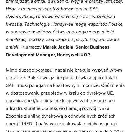
zmniejszania emisji dwutlenku węgla w branży lotniczej.
Wraz z rosnącym zapotrzebowaniem na SAF,
dywersyfikacja surowców staje się coraz ważniejszą
kwestią. Technologie Honeywell mogą wspomóc Polskę
w poprawie bezpieczeństwa energetycznego dzięki
stabilizacji podaży, zaspokajaniu popytu i ograniczaniu
emisji
– tłumaczy
Marek Jagieła, Senior Business
Development Manager, Honeywell UOP
.
Mimo dużego postępu, nadal nie brakuje wyzwań w tym
obszarze. Polska wciąż nie posiada własnej produkcji
SAF i musi polegać na kosztownym imporcie. Opóźnienia
w dostosowaniu przepisów w kraju do dyrektyw UE,
ograniczone i/lub niejasne krajowe zachęty oraz luki
infrastrukturalne dodatkowo hamują rozwój rynku.
Zgodnie z unijną dyrektywą o odnawialnych źródłach
energii (RED II) państwa członkowskie miały osiągnąć
10% udziału energii odnawialnej w transporcie do 2020 r.