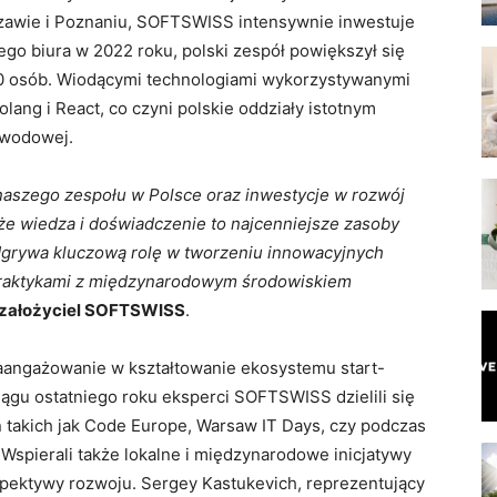
zawie i Poznaniu, SOFTSWISS intensywnie inwestuje
ego biura w 2022 roku, polski zespół powiększył się
1000 osób. Wiodącymi technologiami wykorzystywanymi
olang i React, co czyni polskie oddziały istotnym
awodowej.
aszego zespołu w Polsce oraz inwestycje w rozwój
że wiedza i doświadczenie to najcenniejsze zasoby
grywa kluczową rolę w tworzeniu innowacyjnych
 praktykami z międzynarodowym środowiskiem
, założyciel SOFTSWISS
.
 zaangażowanie w kształtowanie ekosystemu start-
ągu ostatniego roku eksperci SOFTSWISS dzielili się
takich jak Code Europe, Warsaw IT Days, czy podczas
Wspierali także lokalne i międzynarodowe inicjatywy
spektywy rozwoju. Sergey Kastukevich, reprezentujący