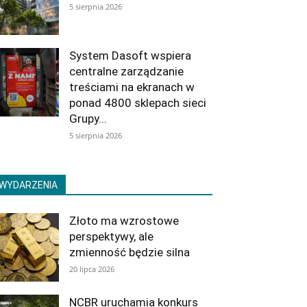
5 sierpnia 2026
System Dasoft wspiera
centralne zarządzanie
treściami na ekranach w
ponad 4800 sklepach sieci
Grupy...
5 sierpnia 2026
WYDARZENIA
Złoto ma wzrostowe
perspektywy, ale
zmienność będzie silna
20 lipca 2026
NCBR uruchamia konkurs