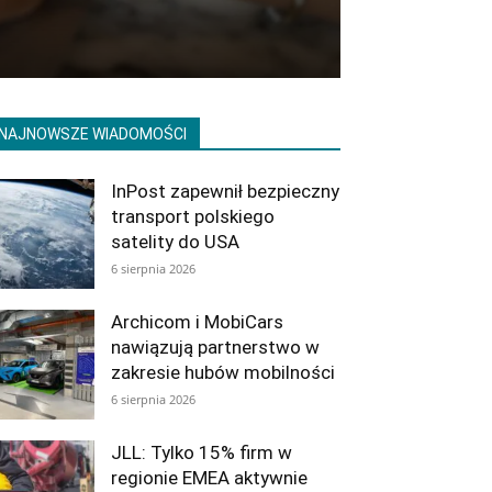
NAJNOWSZE WIADOMOŚCI
InPost zapewnił bezpieczny
transport polskiego
satelity do USA
6 sierpnia 2026
Archicom i MobiCars
nawiązują partnerstwo w
zakresie hubów mobilności
6 sierpnia 2026
JLL: Tylko 15% firm w
regionie EMEA aktywnie