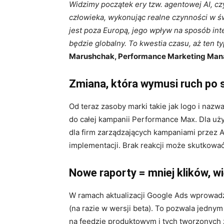
Widzimy początek ery tzw. agentowej AI, czyl
człowieka, wykonując realne czynności w św
jest poza Europą, jego wpływ na sposób int
będzie globalny. To kwestia czasu, aż ten ty
Marushchak, Performance Marketing Man
Zmiana, która wymusi ruch po 
Od teraz zasoby marki takie jak logo i nazw
do całej kampanii Performance Max. Dla uż
dla firm zarządzających kampaniami przez A
implementacji. Brak reakcji może skutkować
Nowe raporty = mniej klików, w
W ramach aktualizacji Google Ads wprowad
(na razie w wersji beta). To pozwala jedny
na feedzie produktowym i tych tworzonych