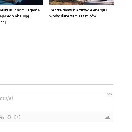
lski uruchomił agenta
Centra danych a zużycie energii i
iającego obsługę
wody: dane zamiast mitów
ncji
1000
{}
[+]