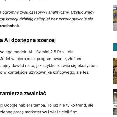
e ogromny zysk czasowy i analityczny. Użytkownicy
y kreacji działają najlepiej bez przekopywania się
arushchak
.
 AI dostępna szerzej
ojego modelu AI – Gemini 2.5 Pro – dla
Model wspiera m.in. programowanie, złożone
lejny dowód na to, jak szybko rozwija się ekosystem
ylko w kontekście użytkownika końcowego, ale też
 zamierza zwalniać
ug Google nabiera tempa. To już nie tylko trend, ale
ienną pracę marketerów i właścicieli firm.