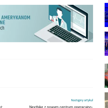
Następny artykuł
uż
Nextbike z nowym centrum operacyjno-