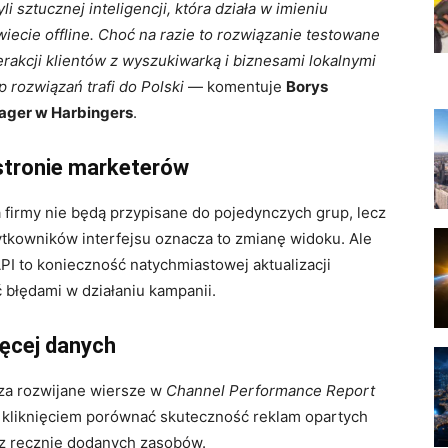
i sztucznej inteligencji, która działa w imieniu
iecie offline. Choć na razie to rozwiązanie testowane
erakcji klientów z wyszukiwarką i biznesami lokalnymi
p rozwiązań trafi do Polski
— komentuje
Borys
ager w Harbingers
.
stronie marketerów
a firmy nie będą przypisane do pojedynczych grup, lecz
ytkowników interfejsu oznacza to zmianę widoku. Ale
PI to konieczność natychmiastowej aktualizacji
 błędami w działaniu kampanii.
ięcej danych
za rozwijane wiersze w
Channel Performance Report
m kliknięciem porównać skuteczność reklam opartych
 z ręcznie dodanych zasobów.