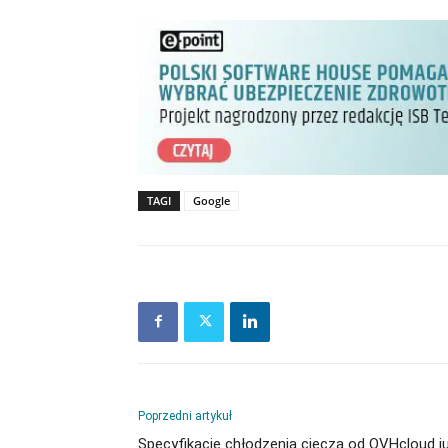
TAGI
Google
Poprzedni artykuł
Specyfikacje chłodzenia cieczą od OVHcloud j