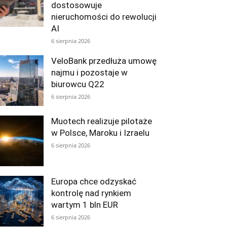
dostosowuje
nieruchomości do rewolucji
AI
6 sierpnia 2026
VeloBank przedłuża umowę
najmu i pozostaje w
biurowcu Q22
6 sierpnia 2026
Muotech realizuje pilotaże
w Polsce, Maroku i Izraelu
6 sierpnia 2026
Europa chce odzyskać
kontrolę nad rynkiem
wartym 1 bln EUR
6 sierpnia 2026