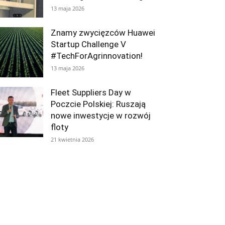
13 maja 2026
Znamy zwycięzców Huawei
Startup Challenge V
#TechForAgrinnovation!
13 maja 2026
Fleet Suppliers Day w
Poczcie Polskiej: Ruszają
nowe inwestycje w rozwój
floty
21 kwietnia 2026