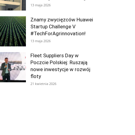
13 maja 2026
Znamy zwycięzców Huawei
Startup Challenge V
#TechForAgrinnovation!
13 maja 2026
Fleet Suppliers Day w
Poczcie Polskiej: Ruszają
nowe inwestycje w rozwój
floty
21 kwietnia 2026