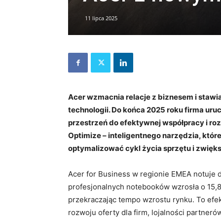
11 lipca 2025
Acer wzmacnia relacje z biznesem i stawia
technologii. Do końca 2025 roku firma uru
przestrzeń do efektywnej współpracy i ro
Optimize – inteligentnego narzędzia, któ
optymalizować cykl życia sprzętu i zwię
Acer for Business w regionie EMEA notuje 
profesjonalnych notebooków wzrosła o 15,8
przekraczając tempo wzrostu rynku. To efe
rozwoju oferty dla firm, lojalności partner