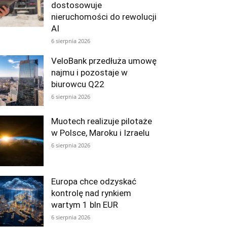
dostosowuje
nieruchomości do rewolucji
AI
6 sierpnia 2026
VeloBank przedłuża umowę
najmu i pozostaje w
biurowcu Q22
6 sierpnia 2026
Muotech realizuje pilotaże
w Polsce, Maroku i Izraelu
6 sierpnia 2026
Europa chce odzyskać
kontrolę nad rynkiem
wartym 1 bln EUR
6 sierpnia 2026