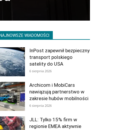
NAJNOWSZE WIADOMOŚCI
InPost zapewnił bezpieczny
transport polskiego
satelity do USA
6 sierpnia 2026
Archicom i MobiCars
nawiązują partnerstwo w
zakresie hubów mobilności
6 sierpnia 2026
JLL: Tylko 15% firm w
regionie EMEA aktywnie