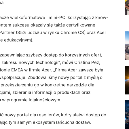
wa.
tlacze wielkoformatowe i mini-PC, korzystając z know-
ntem sukcesu okazały się także certyfikowane
 Partner (35% udziału w rynku Chrome OS) oraz Acer
ie edukacyjnym).
zapewniając szybszy dostęp do korzystnych ofert,
 zakresu nowych technologii”, mówi Cristina Pez,
ionie EMEA w firmie Acer. „Firma Acer zawsze była
współpracuje. Zbudowaliśmy nowy portal z myślą o
z przekształceniu go w konkretne narzędzie dla
jami, zbierania informacji o produktach oraz
a w programie lojalnościowym.
 nowy portal dla resellerów, który ułatwi dostęp do
niając tym samym ekosystem łańcucha dostaw.