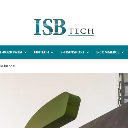
E-ROZRYWKA
FINTECH
E-TRANSPORT
E-COMMERCE
ISBtech.pl
la biznesu