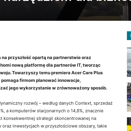
 na przyszłość opartą na partnerstwie oraz
chomi nową platformę dla partnerów IT, tworząc
zwoju. Towarzyszy temu premiera Acer Care Plus
re pomaga firmom planować innowacje,
kszać jego wykorzystanie w zrównoważony sposób.
dynamiczny rozwój – według danych Context, sprzedaż
%, a komputerów stacjonarnych o 14,8%, znacznie
kt konsekwentnej strategii skoncentrowanej na
ów oraz inwestycjach w przyszłościowe obszary, takie