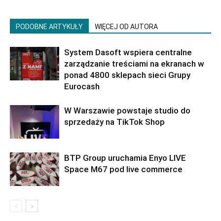
PODOBNE ARTYKUŁY
WIĘCEJ OD AUTORA
System Dasoft wspiera centralne
zarządzanie treściami na ekranach w
ponad 4800 sklepach sieci Grupy
Eurocash
W Warszawie powstaje studio do
sprzedaży na TikTok Shop
BTP Group uruchamia Enyo LIVE
Space M67 pod live commerce