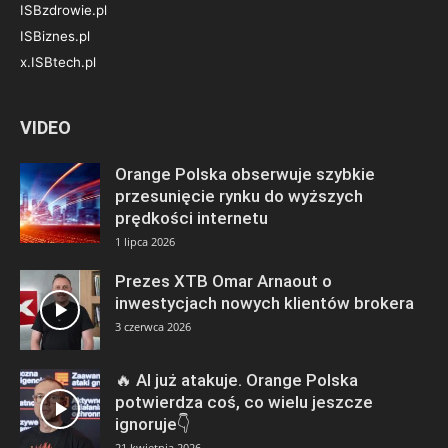
ISBzdrowie.pl
ISBiznes.pl
x.ISBtech.pl
VIDEO
Orange Polska obserwuje szybkie
przesunięcie rynku do wyższych
prędkości internetu
1 lipca 2026
Prezes XTB Omar Arnaout o
inwestycjach nowych klientów brokera
3 czerwca 2026
🔥 AI już atakuje. Orange Polska
potwierdza coś, co wielu jeszcze
ignoruje👇
21 kwietnia 2026