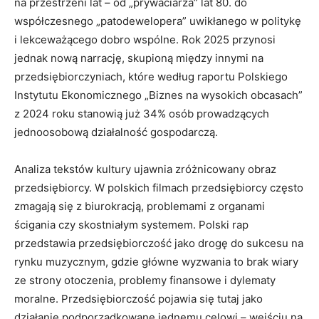
na przestrzeni lat – od „prywaciarza” lat 80. do
współczesnego „patodewelopera” uwikłanego w politykę
i lekceważącego dobro wspólne. Rok 2025 przynosi
jednak nową narrację, skupioną między innymi na
przedsiębiorczyniach, które według raportu Polskiego
Instytutu Ekonomicznego „Biznes na wysokich obcasach”
z 2024 roku stanowią już 34% osób prowadzących
jednoosobową działalność gospodarczą.
Analiza tekstów kultury ujawnia zróżnicowany obraz
przedsiębiorcy. W polskich filmach przedsiębiorcy często
zmagają się z biurokracją, problemami z organami
ścigania czy skostniałym systemem. Polski rap
przedstawia przedsiębiorczość jako drogę do sukcesu na
rynku muzycznym, gdzie główne wyzwania to brak wiary
ze strony otoczenia, problemy finansowe i dylematy
moralne. Przedsiębiorczość pojawia się tutaj jako
działanie podporządkowane jednemu celowi – wejściu na