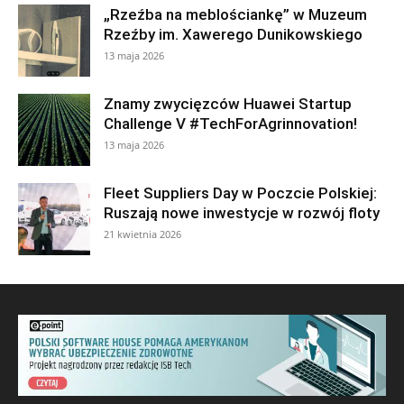
„Rzeźba na meblościankę” w Muzeum
Rzeźby im. Xawerego Dunikowskiego
13 maja 2026
Znamy zwycięzców Huawei Startup
Challenge V #TechForAgrinnovation!
13 maja 2026
Fleet Suppliers Day w Poczcie Polskiej:
Ruszają nowe inwestycje w rozwój floty
21 kwietnia 2026