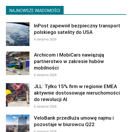
NAJNOWSZE WIADOMOŚCI
InPost zapewnił bezpieczny transport
polskiego satelity do USA
6 sierpnia 2026
Archicom i MobiCars nawiązują
partnerstwo w zakresie hubów
mobilności
6 sierpnia 2026
JLL: Tylko 15% firm w regionie EMEA
aktywnie dostosowuje nieruchomości
do rewolucji AI
6 sierpnia 2026
VeloBank przedłuża umowę najmu i
pozostaje w biurowcu Q22
6 sierpnia 2026