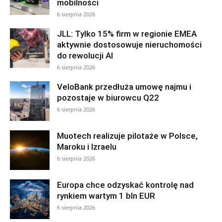
mobilności
6 sierpnia 2026
JLL: Tylko 15% firm w regionie EMEA
aktywnie dostosowuje nieruchomości
do rewolucji AI
6 sierpnia 2026
VeloBank przedłuża umowę najmu i
pozostaje w biurowcu Q22
6 sierpnia 2026
Muotech realizuje pilotaże w Polsce,
Maroku i Izraelu
6 sierpnia 2026
Europa chce odzyskać kontrolę nad
rynkiem wartym 1 bln EUR
6 sierpnia 2026