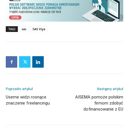
TAGI
sas
SAS Viya
Poprzedni artykuł
Następny artykuł
Useme widzi rosnące
AISEMA pomoże polskim
znaczenie freelancingu
firmom zdobyć
dofinansowanie z EU