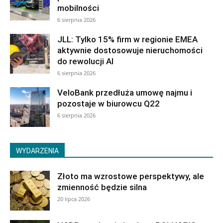
mobilności
6 sierpnia 2026
JLL: Tylko 15% firm w regionie EMEA
aktywnie dostosowuje nieruchomości
do rewolucji AI
6 sierpnia 2026
VeloBank przedłuża umowę najmu i
pozostaje w biurowcu Q22
6 sierpnia 2026
WYDARZENIA
Złoto ma wzrostowe perspektywy, ale
zmienność będzie silna
20 lipca 2026