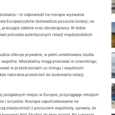
mieszkania – to odpowiedź na rosnące wyzwania
owa Europejczyków doświadcza poczucia izolacji, na
, pracujące zdalnie oraz obcokrajowcy. W dobie
miast potrzeba autentycznych relacji międzyludzkich
tudios oferuje prywatne, w pełni umeblowane studia
ie wspólne. Mieszkańcy mogą pracować w coworkingu,
grować w przestrzeniach co-livingu i wspólnych
akże naturalna przestrzeń do budowania relacji,
iej pożądanych miejsc w Europie, przyciągając młodych
ców i turystów. Rosnące zapotrzebowanie na
czą elastyczność z poczuciem wspólnoty, sprawia, że
konceptu Noli Studios do tego miasta. Po sukcesie