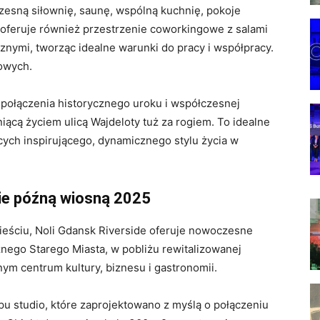
esną siłownię, saunę, wspólną kuchnię, pokoje
t oferuje również przestrzenie coworkingowe z salami
znymi, tworząc idealne warunki do pracy i współpracy.
owych.
 połączenia historycznego uroku i współczesnej
niącą życiem ulicą Wajdeloty tuż za rogiem. To idealne
ących inspirującego, dynamicznego stylu życia w
cie późną wiosną 2025
ieściu, Noli Gdansk Riverside oferuje nowoczesne
nego Starego Miasta, w pobliżu rewitalizowanej
nym centrum kultury, biznesu i gastronomii.
ypu studio, które zaprojektowano z myślą o połączeniu