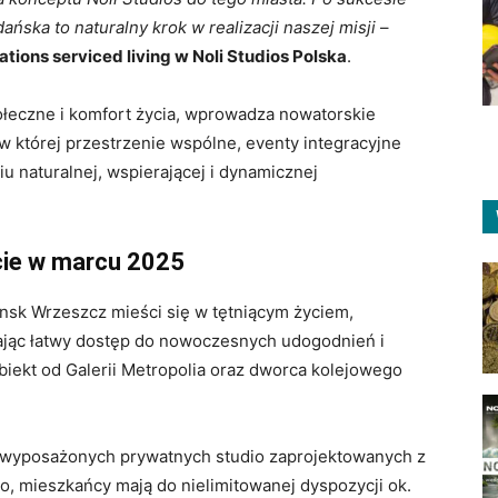
ska to naturalny krok w realizacji naszej misji
–
tions serviced living w Noli Studios Polska
.
połeczne i komfort życia, wprowadza nowatorskie
, w której przestrzenie wspólne, eventy integracyjne
u naturalnej, wspierającej i dynamicznej
cie w marcu 2025
nsk Wrzeszcz mieści się w tętniącym życiem,
jąc łatwy dostęp do nowoczesnych udogodnień i
obiekt od Galerii Metropolia oraz dworca kolejowego
i wyposażonych prywatnych studio zaprojektowanych z
to, mieszkańcy mają do nielimitowanej dyspozycji ok.