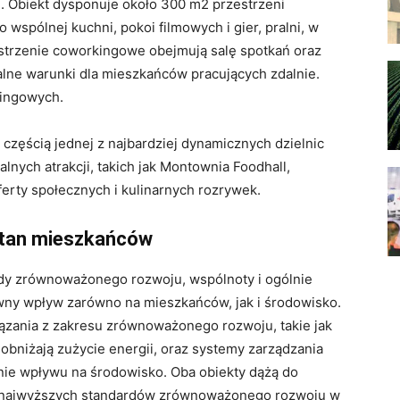
 Obiekt dysponuje około 300 m2 przestrzeni
 wspólnej kuchni, pokoi filmowych i gier, pralni, w
estrzenie coworkingowe obejmują salę spotkań oraz
alne warunki dla mieszkańców pracujących zdalnie.
kingowych.
 częścią jednej z najbardziej dynamicznych dzielnic
lnych atrakcji, takich jak Montownia Foodhall,
ferty społecznych i kulinarnych rozrywek.
stan mieszkańców
sady zrównoważonego rozwoju, wspólnoty i ogólnie
wny wpływ zarówno na mieszkańców, jak i środowisko.
ązania z zakresu zrównoważonego rozwoju, takie jak
 obniżają zużycie energii, oraz systemy zarządzania
nie wpływu na środowisko. Oba obiekty dążą do
ąc najwyższych standardów zrównoważonego rozwoju w