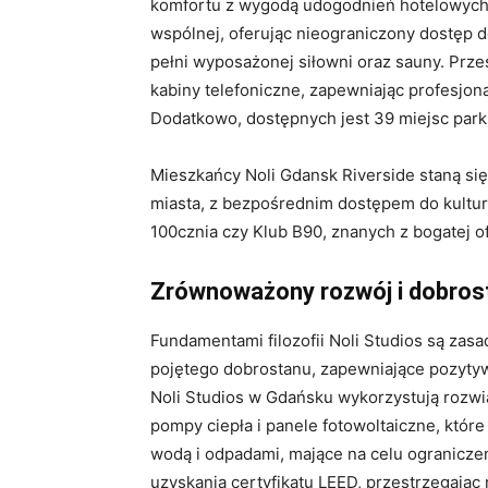
komfortu z wygodą udogodnień hotelowych.
wspólnej, oferując nieograniczony dostęp do
pełni wyposażonej siłowni oraz sauny. Prz
kabiny telefoniczne, zapewniając profesjon
Dodatkowo, dostępnych jest 39 miejsc par
Mieszkańcy Noli Gdansk Riverside staną się
miasta, z bezpośrednim dostępem do kultura
100cznia czy Klub B90, znanych z bogatej o
Zrównoważony rozwój i dobro
Fundamentami filozofii Noli Studios są za
pojętego dobrostanu, zapewniające pozyty
Noli Studios w Gdańsku wykorzystują rozwi
pompy ciepła i panele fotowoltaiczne, które
wodą i odpadami, mające na celu ogranicze
uzyskania certyfikatu LEED, przestrzegaj