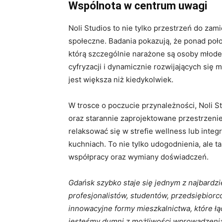
Wspólnota w centrum uwagi
Noli Studios to nie tylko przestrzeń do za
społeczne. Badania pokazują, że ponad poł
którą szczególnie narażone są osoby młode
cyfryzacji i dynamicznie rozwijających się 
jest większa niż kiedykolwiek.
W trosce o poczucie przynależności, Noli S
oraz starannie zaprojektowane przestrzen
relaksować się w strefie wellness lub inte
kuchniach. To nie tylko udogodnienia, ale t
współpracy oraz wymiany doświadczeń.
Gdańsk szybko staje się jednym z najbardz
profesjonalistów, studentów, przedsiębior
innowacyjne formy mieszkalnictwa, które łą
jesteśmy dumni z możliwości wprowadzenia 