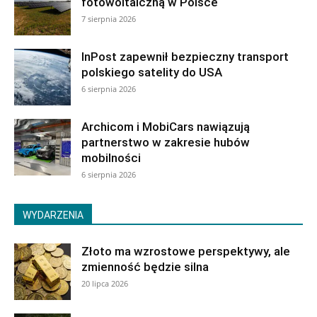
fotowoltaiczną w Polsce
7 sierpnia 2026
InPost zapewnił bezpieczny transport
polskiego satelity do USA
6 sierpnia 2026
Archicom i MobiCars nawiązują
partnerstwo w zakresie hubów
mobilności
6 sierpnia 2026
WYDARZENIA
Złoto ma wzrostowe perspektywy, ale
zmienność będzie silna
20 lipca 2026