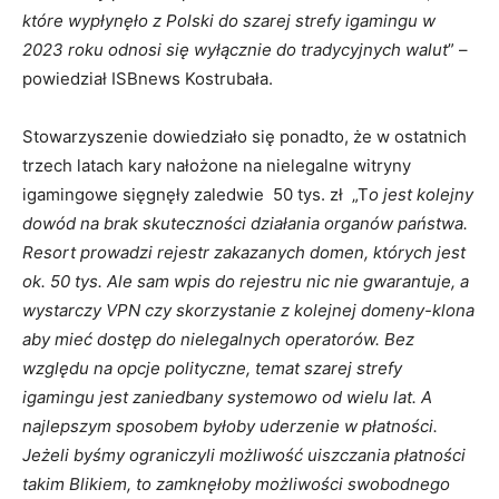
które wypłynęło z Polski do szarej strefy igamingu w
2023 roku odnosi się wyłącznie do tradycyjnych walut
” –
powiedział ISBnews Kostrubała.
Stowarzyszenie dowiedziało się ponadto, że w ostatnich
trzech latach kary nałożone na nielegalne witryny
igamingowe sięgnęły zaledwie 50 tys. zł „T
o jest kolejny
dowód na brak skuteczności działania organów państwa.
Resort prowadzi rejestr zakazanych domen, których jest
ok. 50 tys. Ale sam wpis do rejestru nic nie gwarantuje, a
wystarczy VPN czy skorzystanie z kolejnej domeny-klona
aby mieć dostęp do nielegalnych operatorów. Bez
względu na opcje polityczne, temat szarej strefy
igamingu jest zaniedbany systemowo od wielu lat. A
najlepszym sposobem byłoby uderzenie w płatności.
Jeżeli byśmy ograniczyli możliwość uiszczania płatności
takim Blikiem, to zamknęłoby możliwości swobodnego