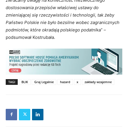
zwracamy uwagę na konieczność niezwłocznego
dostosowania przepisów właściwej ustawy do
zmieniającej się rzeczywistości i technologii, tak żeby
Państwo Polskie nie było bezsilne wobec zagranicznych
podmiotów, które okradają polskiego podatni
ka” –
podsumował Kostrubała.
TAGI
BLIK
Graj Legalnie
hazard
x
zakłady wzajemne