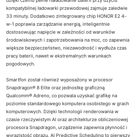
dzięki czemu pełne naładowanie baterii przy użyciu
kompatybilnej ładowarki przewodowej zajmuje zaledwie
33 minuty. Dodatkowo zintegrowany chip HONOR E2 4-
w-1 poprawia zarządzanie energią, inteligentnie
dostosowując napięcie w zależności od warunków
środowiskowych i zapotrzebowania na moc, co zapewnia
większe bezpieczeństwo, niezawodność i wydłuża czas
pracy baterii, nawet w ekstremalnych warunkach
pogodowych.
Smartfon został również wyposażony w procesor
Snapdragon® 8 Elite oraz jednostkę graficzną
Qualcomm® Adreno, co pozwala uzyskać grafikę na
poziomie standardowego komputera osobistego w grach
komputerowych. Dzięki technologii renderowania w
czasie rzeczywistym AI oraz architekturze obliczeniowej
procesora Snapdragon, urządzenie zapewnia płynność i
wyrazistość obrazu. AI Predictive Scheduling to pierwszy