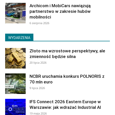
Archicom i MobiCars nawiązują
partnerstwo w zakresie hubów
mobilności
6 sierpnia 2026
WYDARZENIA
Złoto ma wzrostowe perspektywy, ale
zmienność będzie silna
20 lipca 2026
NCBR uruchamia konkurs POLNORIS z
70 mln euro
9 lipca 2026
IFS Connect 2026 Eastern Europe w
Warszawie: jak wdrażać Industrial AI
19 maja 2026