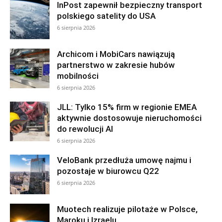
InPost zapewnił bezpieczny transport
polskiego satelity do USA
6 sierpnia 2026
Archicom i MobiCars nawiązują
partnerstwo w zakresie hubów
mobilności
6 sierpnia 2026
JLL: Tylko 15% firm w regionie EMEA
aktywnie dostosowuje nieruchomości
do rewolucji AI
6 sierpnia 2026
VeloBank przedłuża umowę najmu i
pozostaje w biurowcu Q22
6 sierpnia 2026
Muotech realizuje pilotaże w Polsce,
Maroku i Izraelu