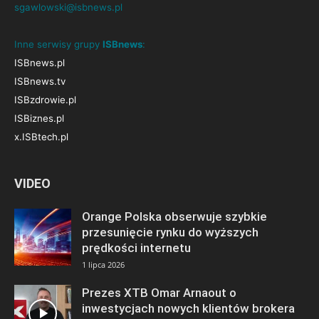
sgawlowski@isbnews.pl
Inne serwisy grupy
ISBnews
:
ISBnews.pl
ISBnews.tv
ISBzdrowie.pl
ISBiznes.pl
x.ISBtech.pl
VIDEO
Orange Polska obserwuje szybkie
przesunięcie rynku do wyższych
prędkości internetu
1 lipca 2026
Prezes XTB Omar Arnaout o
inwestycjach nowych klientów brokera