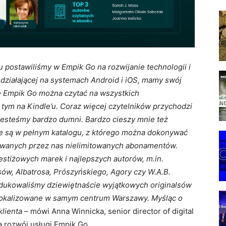
 postawiliśmy w Empik Go na rozwijanie technologii i
, działającej na systemach Android i iOS, mamy swój
ie Empik Go można czytać na wszystkich
 tym na Kindle’u.
Coraz więcej czytelników przychodzi
 jesteśmy bardzo dumni. Bardzo cieszy mnie też
ne są w pełnym katalogu, z którego można dokonywać
wanych przez nas nielimitowanych abonamentów.
tiżowych marek i najlepszych autorów, m.in.
ów, Albatrosa, Prószyńskiego, Agory czy W.A.B.
odukowaliśmy dziewiętnaście wyjątkowych originalsów
zlokalizowane w samym centrum Warszawy. Myśląc o
klienta
– mówi Anna Winnicka, senior director of digital
a rozwój usługi Empik Go
.