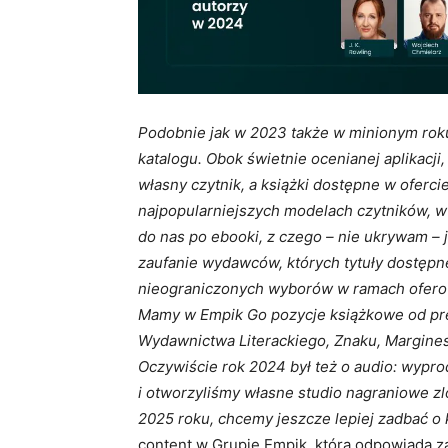
Podobnie jak w 2023 także w minionym roku
katalogu. Obok świetnie ocenianej aplikacji
własny czytnik, a książki dostępne w oferc
najpopularniejszych modelach czytników, w
do nas po ebooki, z czego – nie ukrywam –
zaufanie wydawców, których tytuły dostęp
nieograniczonych wyborów w ramach ofero
Mamy w Empik Go pozycje książkowe od pres
Wydawnictwa Literackiego, Znaku, Margines
Oczywiście rok 2024 był też o audio: wypr
i otworzyliśmy własne studio nagraniowe 
2025 roku, chcemy jeszcze lepiej zadbać o 
content w Grupie Empik, która odpowiada z