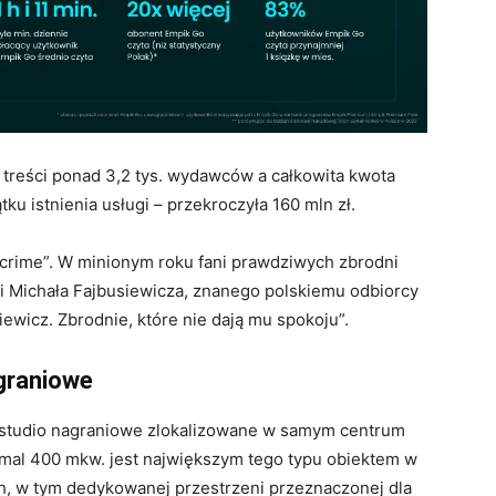
 treści ponad 3,2 tys. wydawców a całkowita kwota
ku istnienia usługi – przekroczyła 160 mln zł.
 crime”. W minionym roku fani prawdziwych zbrodni
 i Michała Fajbusiewicza, znanego polskiemu odbiorcy
ewicz. Zbrodnie, które nie dają mu spokoju”.
graniowe
 studio nagraniowe zlokalizowane w samym centrum
emal 400 mkw. jest największym tego typu obiektem w
ch, w tym dedykowanej przestrzeni przeznaczonej dla