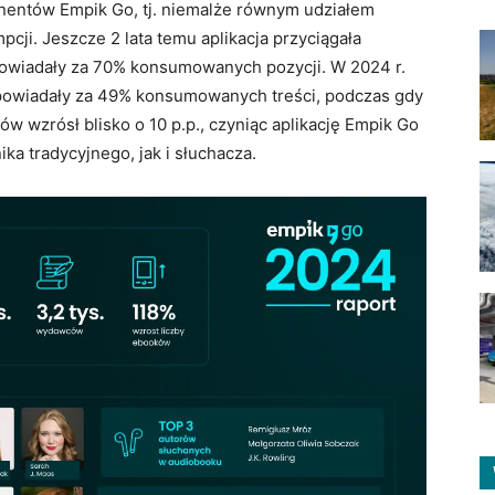
nentów Empik Go, tj. niemalże równym udziałem
ji. Jeszcze 2 lata temu aplikacja przyciągała
dpowiadały za 70% konsumowanych pozycji. W 2024 r.
dpowiadały za 49% konsumowanych treści, podczas gdy
ów wzrósł blisko o 10 p.p., czyniąc aplikację Empik Go
a tradycyjnego, jak i słuchacza.