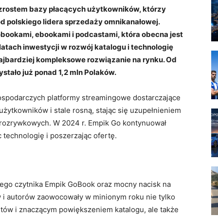
zrostem bazy płacących użytkowników, którzy
d polskiego lidera sprzedaży omnikanałowej.
obookami, ebookami i podcastami, która obecna jest
latach inwestycji w rozwój katalogu i technologię
najbardziej kompleksowe rozwiązanie na rynku. Od
ystało już ponad 1,2 mln Polaków.
spodarczych platformy streamingowe dostarczające
użytkowników i stale rosną, stając się uzupełnieniem
w rozrywkowych. W 2024 r. Empik Go kontynuował
c technologię i poszerzając ofertę.
nego czytnika Empik GoBook oraz mocny nacisk na
i autorów zaowocowały w minionym roku nie tylko
tów i znaczącym powiększeniem katalogu, ale także