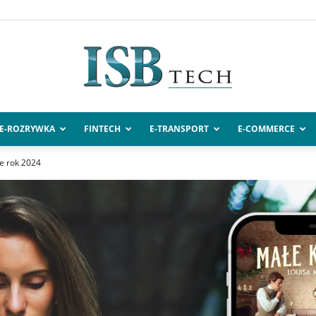
E-ROZRYWKA
FINTECH
E-TRANSPORT
E-COMMERCE
ISBtech.pl
e rok 2024