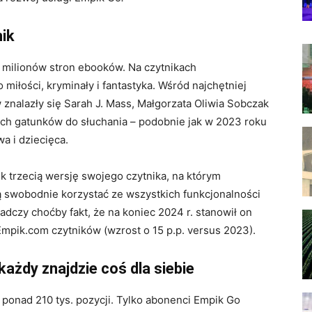
nik
41 milionów stron ebooków. Na czytnikach
miłości, kryminały i fantastyka. Wśród najchętniej
nalazły się Sarah J. Mass, Małgorzata Oliwia Sobczak
ych gatunków do słuchania – podobnie jak w 2023 roku
wa i dziecięca.
 trzecią wersję swojego czytnika, na którym
 swobodnie korzystać ze wszystkich funkcjonalności
adczy choćby fakt, że na koniec 2024 r. stanowił on
mpik.com czytników (wzrost o 15 p.p. versus 2023).
ażdy znajdzie coś dla siebie
y ponad 210 tys. pozycji. Tylko abonenci Empik Go