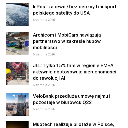
InPost zapewnił bezpieczny transport
polskiego satelity do USA
6 sierpnia 2026
Archicom i MobiCars nawiązują
partnerstwo w zakresie hubów
mobilności
6 sierpnia 2026
JLL: Tylko 15% firm w regionie EMEA
aktywnie dostosowuje nieruchomości
do rewolucji AI
6 sierpnia 2026
VeloBank przedłuża umowę najmu i
pozostaje w biurowcu Q22
6 sierpnia 2026
Muotech realizuje pilotaże w Polsce,