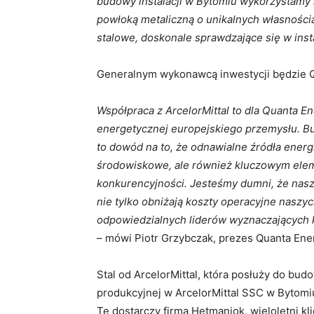
budowy instalacji w Bytomiu wykorzystamy n
powłoką metaliczną o unikalnych własnościa
stalowe, doskonale sprawdzające się w inst
Generalnym wykonawcą inwestycji będzie Q
Współpraca z ArcelorMittal to dla Quanta E
energetycznej europejskiego przemysłu. Bud
to dowód na to, że odnawialne źródła energ
środowiskowe, ale również kluczowym el
konkurencyjności. Jesteśmy dumni, że nasz
nie tylko obniżają koszty operacyjne naszyc
odpowiedzialnych liderów wyznaczających
– mówi Piotr Grzybczak, prezes Quanta Ene
Stal od ArcelorMittal, która posłuży do budo
produkcyjnej w ArcelorMittal SSC w Bytomi
Tę dostarczy firma Hetmaniok, wieloletni kli