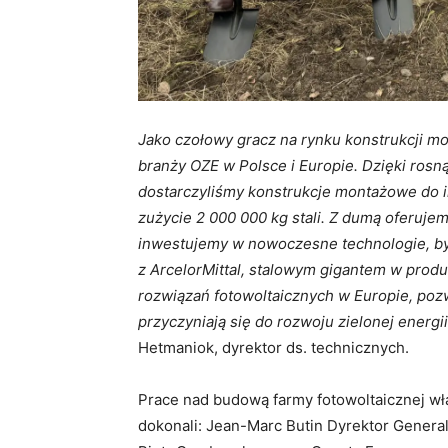
Jako czołowy gracz na rynku konstrukcji 
branży OZE w Polsce i Europie. Dzięki rosn
dostarczyliśmy konstrukcje montażowe do in
zużycie 2 000 000 kg stali. Z dumą oferuj
inwestujemy w nowoczesne technologie, by
z ArcelorMittal, stalowym gigantem w produk
rozwiązań fotowoltaicznych w Europie, pozw
przyczyniają się do rozwoju zielonej ener
Hetmaniok, dyrektor ds. technicznych.
Prace nad budową farmy fotowoltaicznej wła
dokonali: Jean-Marc Butin Dyrektor Genera