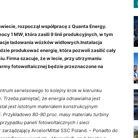
 świecie, rozpoczął współpracę z Quanta Energy.
cy 1 MW, która zasili 9 linii produkcyjnych, w tym
tacje ładowania wózków widłowych.Instalacja
dzie produkować energię, która pozwoli zasilić cały
u. Firma szacuje, że w lecie, przy utrzymaniu
farmy fotowoltaicznej będzie przeznaczone na
entrum serwisowego to kolejny krok w kierunku
. Trzeba pamiętać, że energia odnawialna jest
stal jest istotnym materiałem konstrukcyjnym
. Przykładowo 80-90 proc. masy materiału turbiny
 przypadku paneli fotowoltaicznych i sieci
r zarządzający ArcelorMittal SSC Poland. –
Ponadto do