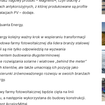
asz flagowy produkt – Magnelis®, czyli blachę z
ch antykorozyjnych, z której produkowane są profile
alacjach PV
– dodaje.
uanta Energy.
nergy kolejny ważny krok w wspieraniu transformacji
owa farmy fotowoltaicznej dla lidera branży stalowej
ii są nie tylko odpowiedzią na wyzwania
ementem budowania długoterminowej
e rozwiązania solarne i wiatrowe „behind the meter”
h klientów, ale także umacniają ich pozycję jako
 kierunki zrównoważonego rozwoju w swoich branżach
rgy.
wy farmy fotowoltaicznej będzie cięta na linii
u, a następnie wykorzystana do budowy konstrukcji.
ent ArcelorMittal.