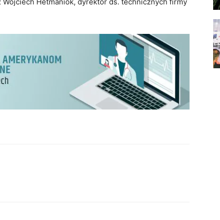
 Wojciech Hetmaniok, dyrektor ds. technicznych firmy