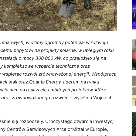
montażowych, widzimy ogromny potencjał w rozwoju
ącemu popytowi na projekty solarne, w ubiegłym roku
stalacji o mocy 300 000 kW, co przełożyło się na
emy kompleksowe wsparcie techniczne oraz
 wspierać rozwój zrównoważonej energii. Współpraca
cji stali oraz Quanta Energy, liderem na rynku
ala nam na realizację ambitnych projektów, które
gii oraz zrównoważonego rozwoju
– wyjaśnia Wojciech
śnie się rozpoczęły. Uroczystego otwarcia inwestycji
lny Centrów Serwisowych ArcelorMittal w Europie,