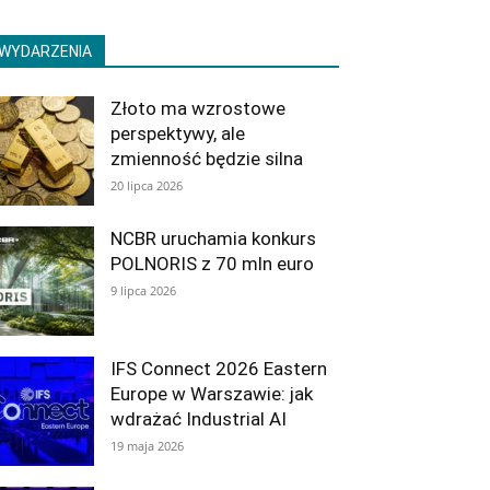
WYDARZENIA
Złoto ma wzrostowe
perspektywy, ale
zmienność będzie silna
20 lipca 2026
NCBR uruchamia konkurs
POLNORIS z 70 mln euro
9 lipca 2026
IFS Connect 2026 Eastern
Europe w Warszawie: jak
wdrażać Industrial AI
19 maja 2026