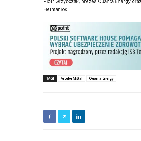
Piotr Grzybczak, prezes Quanta Energy oraz
Hetmaniok.
TAGI
ArcelorMittal
Quanta Energy