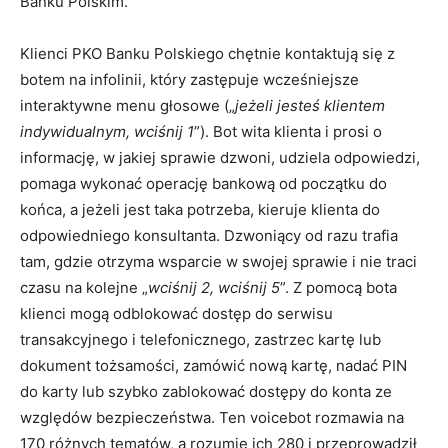
Banku Polskim.
Klienci PKO Banku Polskiego chętnie kontaktują się z
botem na infolinii, który zastępuje wcześniejsze
interaktywne menu głosowe („
jeżeli jesteś klientem
indywidualnym, wciśnij 1
”). Bot wita klienta i prosi o
informację, w jakiej sprawie dzwoni, udziela odpowiedzi,
pomaga wykonać operację bankową od początku do
końca, a jeżeli jest taka potrzeba, kieruje klienta do
odpowiedniego konsultanta. Dzwoniący od razu trafia
tam, gdzie otrzyma wsparcie w swojej sprawie i nie traci
czasu na kolejne „
wciśnij 2, wciśnij 5
”. Z pomocą bota
klienci mogą odblokować dostęp do serwisu
transakcyjnego i telefonicznego, zastrzec kartę lub
dokument tożsamości, zamówić nową kartę, nadać PIN
do karty lub szybko zablokować dostępy do konta ze
względów bezpieczeństwa. Ten voicebot rozmawia na
170 różnych tematów, a rozumie ich 280 i przeprowadził