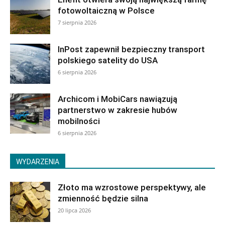
fotowoltaiczną w Polsce
7 sierpnia 2026
InPost zapewnił bezpieczny transport
polskiego satelity do USA
6 sierpnia 2026
Archicom i MobiCars nawiązują
partnerstwo w zakresie hubów
mobilności
6 sierpnia 2026
WYDARZENIA
Złoto ma wzrostowe perspektywy, ale
zmienność będzie silna
20 lipca 2026