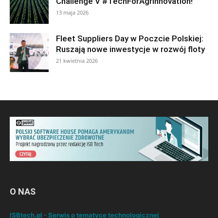
Challenge V #TechForAgrinnovation!
13 maja 2026
Fleet Suppliers Day w Poczcie Polskiej:
Ruszają nowe inwestycje w rozwój floty
21 kwietnia 2026
O NAS
ISBtech.pl - Serwis o tematyce technologicznej