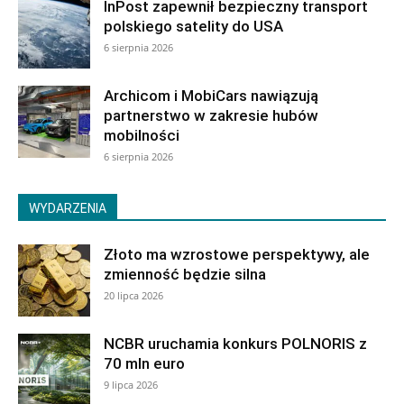
InPost zapewnił bezpieczny transport
polskiego satelity do USA
6 sierpnia 2026
Archicom i MobiCars nawiązują
partnerstwo w zakresie hubów
mobilności
6 sierpnia 2026
WYDARZENIA
Złoto ma wzrostowe perspektywy, ale
zmienność będzie silna
20 lipca 2026
NCBR uruchamia konkurs POLNORIS z
70 mln euro
9 lipca 2026