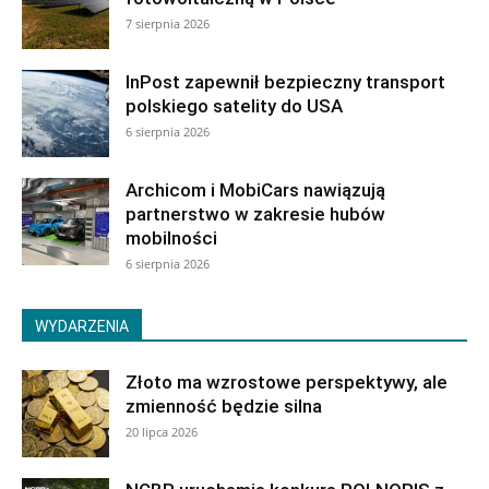
7 sierpnia 2026
InPost zapewnił bezpieczny transport
polskiego satelity do USA
6 sierpnia 2026
Archicom i MobiCars nawiązują
partnerstwo w zakresie hubów
mobilności
6 sierpnia 2026
WYDARZENIA
Złoto ma wzrostowe perspektywy, ale
zmienność będzie silna
20 lipca 2026