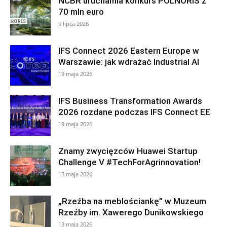
NCBR uruchamia konkurs POLNORIS z
70 mln euro
9 lipca 2026
IFS Connect 2026 Eastern Europe w
Warszawie: jak wdrażać Industrial AI
19 maja 2026
IFS Business Transformation Awards
2026 rozdane podczas IFS Connect EE
19 maja 2026
Znamy zwycięzców Huawei Startup
Challenge V #TechForAgrinnovation!
13 maja 2026
„Rzeźba na meblościankę” w Muzeum
Rzeźby im. Xawerego Dunikowskiego
13 maja 2026