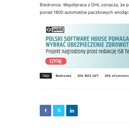
Biedronce. Współpraca z DHL oznacza, że pr
ponad 1800 automatów paczkowych wiodącyc
TAGI
Biedronka
DHL BOX 24/7
DHL eCommerce