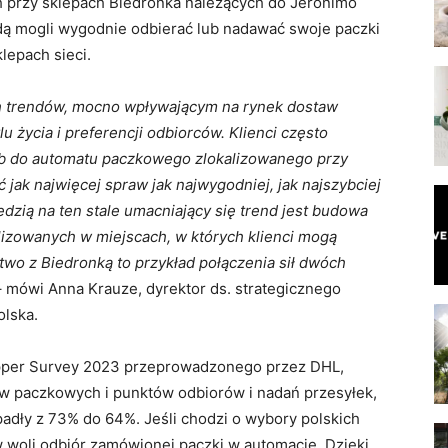
 przy sklepach Biedronka należących do Jeronimo
będą mogli wygodnie odbierać lub nadawać swoje paczki
lepach sieci.
h trendów, mocno wpływającym na rynek dostaw
lu życia i preferencji odbiorców. Klienci często
ub do automatu paczkowego zlokalizowanego przy
ć jak najwięcej spraw jak najwygodniej, jak najszybciej
edzią na ten stale umacniający się trend jest budowa
izowanych w miejscach, w których klienci mogą
two z Biedronką to przykład połączenia sił dwóch
– mówi Anna Krauze, dyrektor ds. strategicznego
lska.
opper Survey 2023 przeprowadzonego przez DHL,
tów paczkowych i punktów odbiorów i nadań przesyłek,
adły z 73% do 64%. Jeśli chodzi o wybory polskich
 woli odbiór zamówionej paczki w automacie. Dzięki