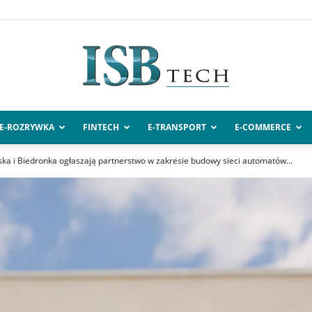
E-ROZRYWKA
FINTECH
E-TRANSPORT
E-COMMERCE
ISBtech.pl
 i Biedronka ogłaszają partnerstwo w zakresie budowy sieci automatów...