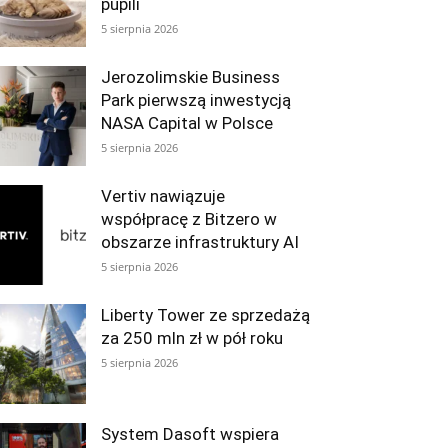
pupili
5 sierpnia 2026
Jerozolimskie Business
Park pierwszą inwestycją
NASA Capital w Polsce
5 sierpnia 2026
Vertiv nawiązuje
współpracę z Bitzero w
obszarze infrastruktury AI
5 sierpnia 2026
Liberty Tower ze sprzedażą
za 250 mln zł w pół roku
5 sierpnia 2026
System Dasoft wspiera