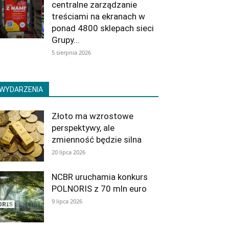
centralne zarządzanie
treściami na ekranach w
ponad 4800 sklepach sieci
Grupy...
5 sierpnia 2026
WYDARZENIA
Złoto ma wzrostowe
perspektywy, ale
zmienność będzie silna
20 lipca 2026
NCBR uruchamia konkurs
POLNORIS z 70 mln euro
9 lipca 2026