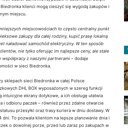
Biedronka klienci mogą cieszyć się wygodą zakupów i
nym miejscu.
 mniejszych miejscowościach to często centralny punkt
leksowe zakupy dla całej rodziny, kupić prasę lokalną
wet naładować samochód elektryczny. W ten sposób
lientów, nie tylko oferując im najlepsze ceny, ale stale
y współpracy z naszymi partnerami
– dodaje
omości w sieci Biedronka.
 sklepach sieci Biedronka w całej Polsce
czkowych DHL BOX wyposażonych w szereg funkcji
 intuicyjne ekrany dotykowe, a ich obsługę ułatwia
a i odbioru paczek – również przez zdalne otwarcie
 statusu przesyłki oraz trasy kuriera w dniu dostawy. W
 dni. To pozwala klientom na lepsze planowanie dnia i
zek o dowolnej porze, przed lub zaraz po zakupach w