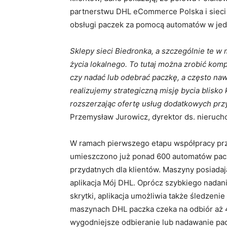
partnerstwu DHL eCommerce Polska i sieci 
obsługi paczek za pomocą automatów w jed
Sklepy sieci Biedronka, a szczególnie te w
życia lokalnego. To tutaj można zrobić komp
czy nadać lub odebrać paczkę, a często na
realizujemy strategiczną misję bycia blisko k
rozszerzając ofertę usług dodatkowych prz
Przemysław Jurowicz, dyrektor ds. nieruch
W ramach pierwszego etapu współpracy przy
umieszczono już ponad 600 automatów pa
przydatnych dla klientów. Maszyny posiadają
aplikacja Mój DHL. Oprócz szybkiego nadani
skrytki, aplikacja umożliwia także śledzenie
maszynach DHL paczka czeka na odbiór aż 4
wygodniejsze odbieranie lub nadawanie pac