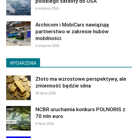
polskiego satelity do USA
6 sierpnia 2026
Archicom i MobiCars nawiązują
partnerstwo w zakresie hubów
mobilności
6 sierpnia 2026
WYDARZENIA
Złoto ma wzrostowe perspektywy, ale
zmienność będzie silna
20 lipca 2026
NCBR uruchamia konkurs POLNORIS z
70 mln euro
9 lipca 2026