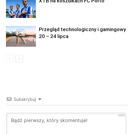
XTB na koszulkach FC Porto
Przegląd technologiczny i gamingowy
20 – 24 lipca
Subskrybuj
1000