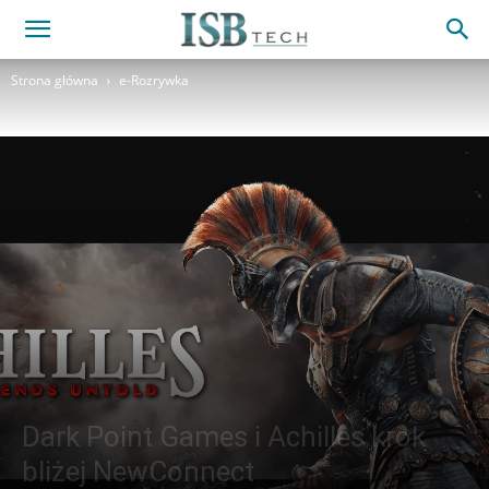
Strona główna
e-Rozrywka
Dark Point Games i Achilles krok
bliżej NewConnect