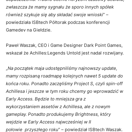
zwłaszcza że mamy sygnału że sporo innych spółek
również szykuje się aby składać swoje wnioski
” –
powiedziała ISBtech Półtorak podczas konferencji
Gamedev na Giełdzie.
Paweł Waszak, CEO i Game Designer Dark Point Games,
wskazał że Achilles:Legends Untold jest nadal rozwijany.
„
Na początek maja udostępniliśmy najnowszy update,
mamy rozpisaną roadmapę kolejnych nawet 5 update do
końca roku. Ponadto zaczęliśmy Project S, czyli spin-off
Achillesa i jeszcze w tym roku chcemy go wprowadzić w
Early Access. Będzie to mniejsza gra z
wykorzystaniem assetów z Achillesa, ale z nowym
gameplay. Ponadto produkujemy Brightness, który
wejdzie w Early Access najwcześniej w II
połowie przyszłego roku
” – powiedział ISBtech Waszak.