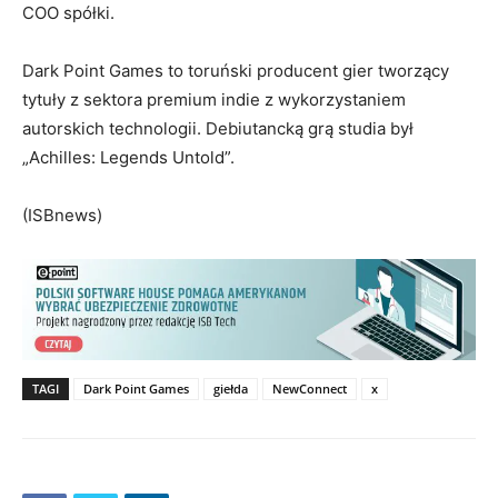
COO spółki.
Dark Point Games to toruński producent gier tworzący
tytuły z sektora premium indie z wykorzystaniem
autorskich technologii. Debiutancką grą studia był
„Achilles: Legends Untold”.
(ISBnews)
TAGI
Dark Point Games
giełda
NewConnect
x