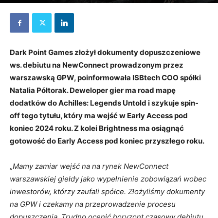
28 maja 2024
Dark Point Games złożył dokumenty dopuszczeniowe
ws. debiutu na NewConnect prowadzonym przez
warszawską GPW, poinformowała ISBtech COO spółki
Natalia Półtorak. Deweloper gier ma road mapę
dodatków do Achilles: Legends Untold i szykuje spin-
off tego tytułu, który ma wejść w Early Access pod
koniec 2024 roku. Z kolei Brightness ma osiągnąć
gotowość do Early Access pod koniec przyszłego roku.
„
Mamy zamiar wejść na na rynek NewConnect
warszawskiej giełdy jako wypełnienie zobowiązań wobec
inwestorów, którzy zaufali spółce. Złożyliśmy dokumenty
na GPW i czekamy na przeprowadzenie procesu
dopuszczenia. Trudno ocenić horyzont czasowy debiutu,