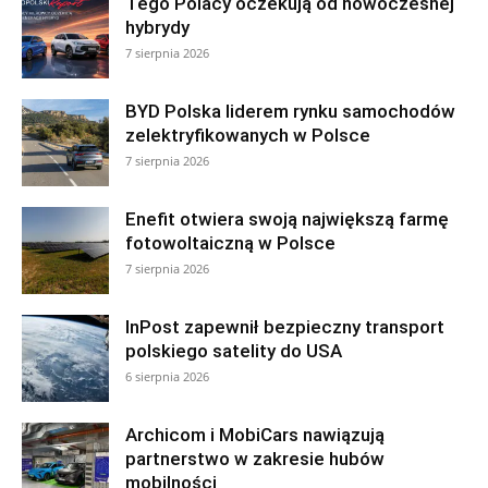
Tego Polacy oczekują od nowoczesnej
hybrydy
7 sierpnia 2026
BYD Polska liderem rynku samochodów
zelektryfikowanych w Polsce
7 sierpnia 2026
Enefit otwiera swoją największą farmę
fotowoltaiczną w Polsce
7 sierpnia 2026
InPost zapewnił bezpieczny transport
polskiego satelity do USA
6 sierpnia 2026
Archicom i MobiCars nawiązują
partnerstwo w zakresie hubów
mobilności