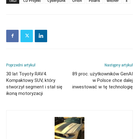
TAGI
CD Projekt
Cyberpunk
Orion
Polaris
witcher
x
Poprzedni artykuł
Następny artykuł
30 lat Toyoty RAV4.
89 proc. użytkowników GenAI
Kompaktowy SUV, który
w Polsce chce dalej
stworzył segment i stał się
inwestować w tę technologię
ikoną motoryzacji