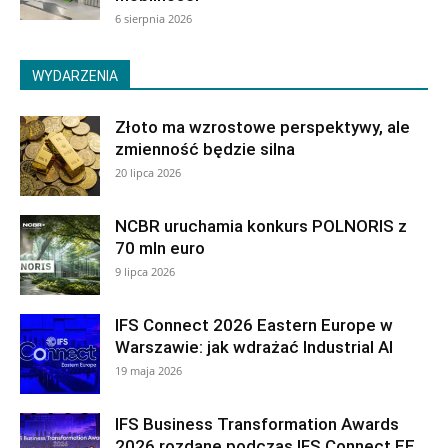
6 sierpnia 2026
WYDARZENIA
Złoto ma wzrostowe perspektywy, ale
zmienność będzie silna
20 lipca 2026
NCBR uruchamia konkurs POLNORIS z
70 mln euro
9 lipca 2026
IFS Connect 2026 Eastern Europe w
Warszawie: jak wdrażać Industrial AI
19 maja 2026
IFS Business Transformation Awards
2026 rozdane podczas IFS Connect EE