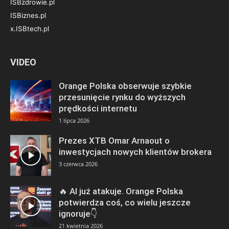
ISBzdrowie.pl
ISBiznes.pl
x.ISBtech.pl
VIDEO
Orange Polska obserwuje szybkie
przesunięcie rynku do wyższych
prędkości internetu
1 lipca 2026
Prezes XTB Omar Arnaout o
inwestycjach nowych klientów brokera
3 czerwca 2026
🔥 AI już atakuje. Orange Polska
potwierdza coś, co wielu jeszcze
ignoruje👇
21 kwietnia 2026