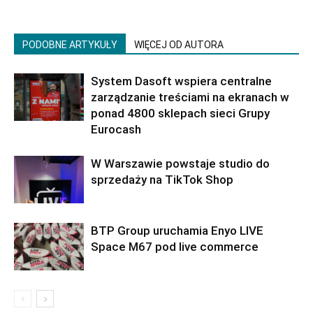
PODOBNE ARTYKUŁY
WIĘCEJ OD AUTORA
System Dasoft wspiera centralne
zarządzanie treściami na ekranach w
ponad 4800 sklepach sieci Grupy
Eurocash
W Warszawie powstaje studio do
sprzedaży na TikTok Shop
BTP Group uruchamia Enyo LIVE
Space M67 pod live commerce