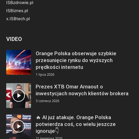
ISBzdrowie.pl
ISBiznes.pl
x.ISBtech.pl
VIDEO
Orange Polska obserwuje szybkie
przesunięcie rynku do wyższych
prędkości internetu
1 lipca 2026
Prezes XTB Omar Arnaout o
inwestycjach nowych klientów brokera
3 czerwca 2026
🔥 AI już atakuje. Orange Polska
potwierdza coś, co wielu jeszcze
ignoruje👇
21 kwietnia 2026