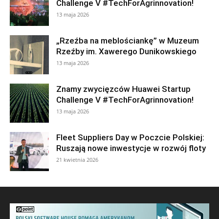
Challenge V #TechForAgrinnovation!
13 maja 2026
„Rzeźba na meblościankę” w Muzeum
Rzeźby im. Xawerego Dunikowskiego
13 maja 2026
Znamy zwycięzców Huawei Startup
Challenge V #TechForAgrinnovation!
13 maja 2026
Fleet Suppliers Day w Poczcie Polskiej:
Ruszają nowe inwestycje w rozwój floty
21 kwietnia 2026