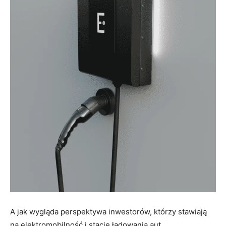
A jak wygląda perspektywa inwestorów, którzy stawiają
na elektromobilność i stacje ładowania aut