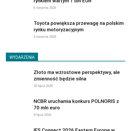
rynkiem wartym 1 bln EUR
6 sierpnia 2026
Toyota powiększa przewagę na polskim
rynku motoryzacyjnym
6 sierpnia 2026
WYDARZENIA
Złoto ma wzrostowe perspektywy, ale
zmienność będzie silna
20 lipca 2026
NCBR uruchamia konkurs POLNORIS z
70 mln euro
9 lipca 2026
IFS Connect 2026 Eastern Europe w