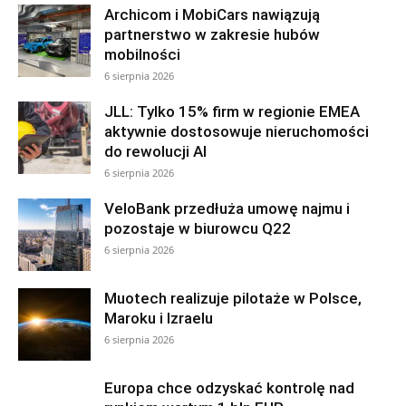
Archicom i MobiCars nawiązują
partnerstwo w zakresie hubów
mobilności
6 sierpnia 2026
JLL: Tylko 15% firm w regionie EMEA
aktywnie dostosowuje nieruchomości
do rewolucji AI
6 sierpnia 2026
VeloBank przedłuża umowę najmu i
pozostaje w biurowcu Q22
6 sierpnia 2026
Muotech realizuje pilotaże w Polsce,
Maroku i Izraelu
6 sierpnia 2026
Europa chce odzyskać kontrolę nad