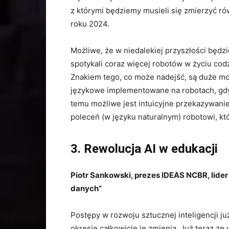
z którymi będziemy musieli się zmierzyć r
roku 2024.
Możliwe, że w niedalekiej przyszłości będz
spotykali coraz więcej robotów w życiu co
Znakiem tego, co może nadejść, są duże m
językowe implementowane na robotach, gdy
temu możliwe jest intuicyjne przekazywani
poleceń (w języku naturalnym) robotowi, 
3. Rewolucja AI w edukacji
Piotr Sankowski, prezes IDEAS NCBR, lider
danych”
Postępy w rozwoju sztucznej inteligencji j
okresie całkowicie je zmienią. Już teraz z