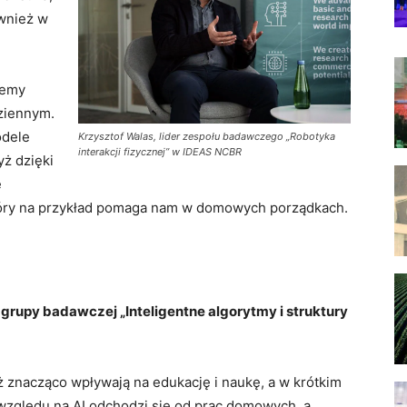
ównież w
iemy
dziennym.
odele
Krzysztof Walas, lider zespołu badawczego „Robotyka
interakcji fizycznej” w IDEAS NCBR
ż dzięki
e
który na przykład pomaga nam w domowych porządkach.
 grupy badawczej „Inteligentne algorytmy i struktury
uż znacząco wpływają na edukację i naukę, a w krótkim
e względu na AI odchodzi się od prac domowych, a