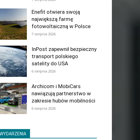
Enefit otwiera swoją
największą farmę
fotowoltaiczną w Polsce
7 sierpnia 2026
InPost zapewnił bezpieczny
transport polskiego
satelity do USA
6 sierpnia 2026
Archicom i MobiCars
nawiązują partnerstwo w
zakresie hubów mobilności
6 sierpnia 2026
WYDARZENIA