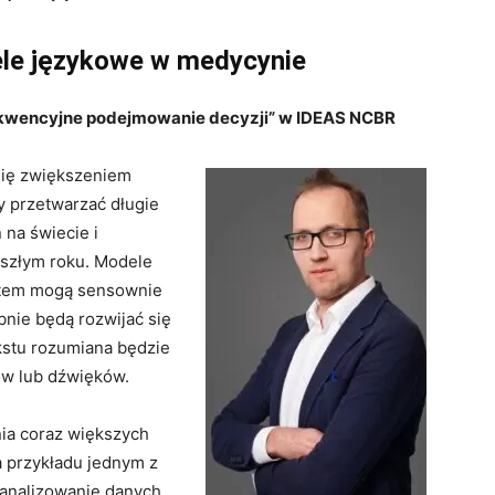
le językowe w medycynie
Sekwencyjne podejmowanie decyzji” w IDEAS NCBR
ię zwiększeniem
y przetwarzać długie
 na świecie i
yszłym roku. Modele
stem mogą sensownie
nie będą rozwijać się
kstu rozumiana będzie
ów lub dźwięków.
ia coraz większych
a przykładu jednym z
 analizowanie danych