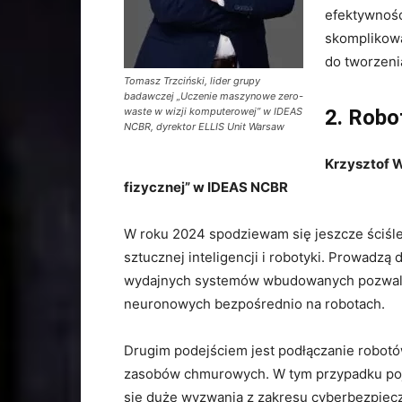
efektywność
skomplikow
do tworzeni
Tomasz Trzciński, lider grupy
badawczej „Uczenie maszynowe zero-
waste w wizji komputerowej” w IDEAS
2. Robo
NCBR, dyrektor ELLIS Unit Warsaw
Krzysztof W
fizycznej” w IDEAS NCBR
W roku 2024 spodziewam się jeszcze ściśle
sztucznej inteligencji i robotyki. Prowadzą
wydajnych systemów wbudowanych pozwala
neuronowych bezpośrednio na robotach.
Drugim podejściem jest podłączanie robot
zasobów chmurowych. W tym przypadku po
się duże wyzwania z zakresu cyberbezpiec