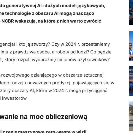
ł do generatywnej AI i dużych modeli językowych,
nne technologie z obszaru AI mogą znacząco
S NCBR wskazują, na które z nich warto zwrócić
gencja) i kto ją stworzy? Czy w 2024 r. przestaniemy
lmu z prawdziwą osobą, a roboty od ludzi? Co będzie
, który rozpali wyobraźnię milionów użytkowników?
-rozwojowego działającego w obszarze sztucznej
 tego rodzaju odważnych predykcji pojawiających się w
cztery obszary AI, które w 2024 r. mogą przyciągnąć
i inwestorów.
owanie na moc obliczeniową
 „Uczenie maszynowe zero-waste w wizji