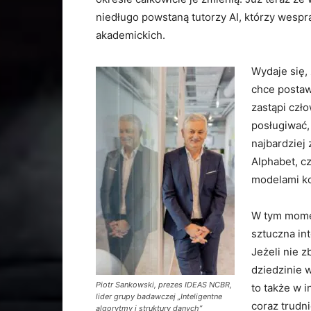
niedługo powstaną tutorzy AI, którzy wesprą
akademickich.
Wydaje się,
chce postaw
zastąpi czło
posługiwać,
najbardziej
Alphabet, c
modelami k
W tym momen
sztuczna int
Jeżeli nie 
dziedzinie 
Piotr Sankowski, prezes IDEAS NCBR,
to także w 
lider grupy badawczej „Inteligentne
coraz trudn
algorytmy i struktury danych”