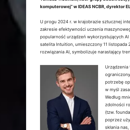
komputerowej” w IDEAS NCBR, dyrektor E
U progu 2024 r. w krajobrazie sztucznej int
zakresie efektywności uczenia maszynoweg
popularność urządzeń wykorzystujących AI o
satelita Intuition, umieszczony 11 listopada
rozwiązania AI, symbolizuje narastający tre
Urządzenia t
ograniczony
potrzebę op
w myśl zasa
Według mni
zdolności 
(tzw. found
poprzez uży
skłania nas