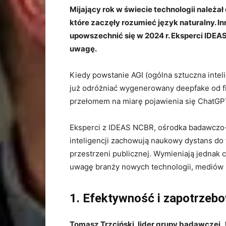
Mijający rok w świecie technologii należa
które zaczęły rozumieć język naturalny. I
upowszechnić się w 2024 r. Eksperci IDEA
uwagę.
Kiedy powstanie AGI (ogólna sztuczna inteli
już odróżniać wygenerowany deepfake od fi
przełomem na miarę pojawienia się ChatGPT
Eksperci z IDEAS NCBR, ośrodka badawczo
inteligencji zachowują naukowy dystans do
przestrzeni publicznej. Wymieniają jednak 
uwagę branży nowych technologii, mediów 
1. Efektywność i zapotrzeb
Tomasz Trzciński, lider grupy badawczej