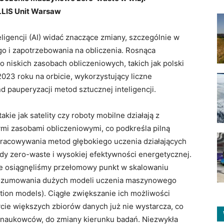
LLIS Unit Warsaw
eligencji (AI) widać znaczące zmiany, szczególnie w
o i zapotrzebowania na obliczenia. Rosnąca
 niskich zasobach obliczeniowych, takich jak polski
 2023 roku na orbicie, wykorzystujący liczne
nd pauperyzacji metod sztucznej inteligencji.
akie jak satelity czy roboty mobilne działają z
mi zasobami obliczeniowymi, co podkreśla pilną
racowywania metod głębokiego uczenia działających
dy zero-waste i wysokiej efektywności energetycznej.
e osiągnęliśmy przełomowy punkt w skalowaniu
rozumowania dużych modeli uczenia maszynowego
ation models). Ciągłe zwiększanie ich możliwości
cie większych zbiorów danych już nie wystarcza, co
, naukowców, do zmiany kierunku badań. Niezwykła