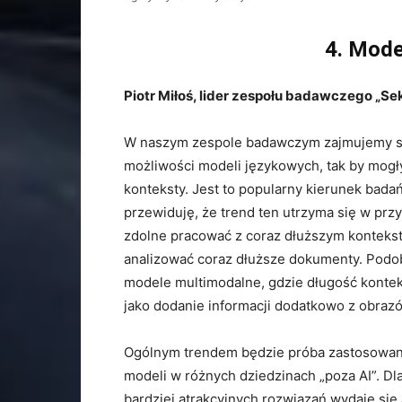
4. Mode
Piotr Miłoś, lider zespołu badawczego „
W naszym zespole badawczym zajmujemy s
możliwości modeli językowych, tak by mogł
konteksty. Jest to popularny kierunek badań
przewiduję, że trend ten utrzyma się w prz
zdolne pracować z coraz dłuższym kontek
analizować coraz dłuższe dokumenty. Podob
modele multimodalne, gdzie długość konte
jako dodanie informacji dodatkowo z obraz
Ogólnym trendem będzie próba zastosowan
modeli w różnych dziedzinach „poza AI”. Dl
bardziej atrakcyjnych rozwiązań wydaje się