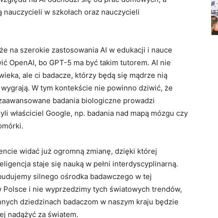
 nauczycieli w szkołach oraz nauczycieli
 że na szerokie zastosowania AI w edukacji i nauce
ić OpenAI, bo GPT-5 ma być takim tutorem. AI nie
wieka, ale ci badacze, którzy będą się mądrze nią
 wygrają. W tym kontekście nie powinno dziwić, że
 zaawansowane badania biologiczne prowadzi
zyli właściciel Google, np. badania nad mapą mózgu czy
omórki.
cie widać już ogromną zmianę, dzięki której
eligencja staje się nauką w pełni interdyscyplinarną.
zbudujemy silnego ośrodka badawczego w tej
w Polsce i nie wyprzedzimy tych światowych trendów,
innych dziedzinach badaczom w naszym kraju będzie
iej nadążyć za światem.