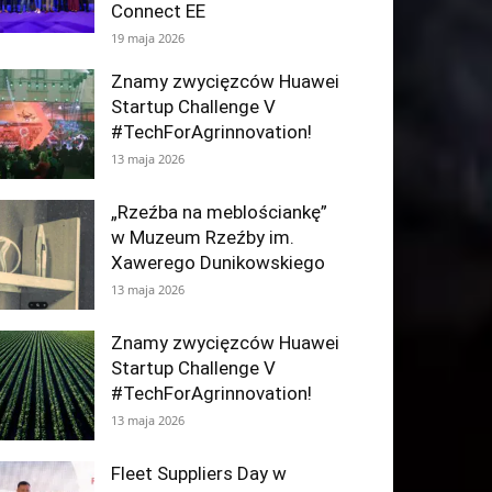
Connect EE
19 maja 2026
Znamy zwycięzców Huawei
Startup Challenge V
#TechForAgrinnovation!
13 maja 2026
„Rzeźba na meblościankę”
w Muzeum Rzeźby im.
Xawerego Dunikowskiego
13 maja 2026
Znamy zwycięzców Huawei
Startup Challenge V
#TechForAgrinnovation!
13 maja 2026
Fleet Suppliers Day w