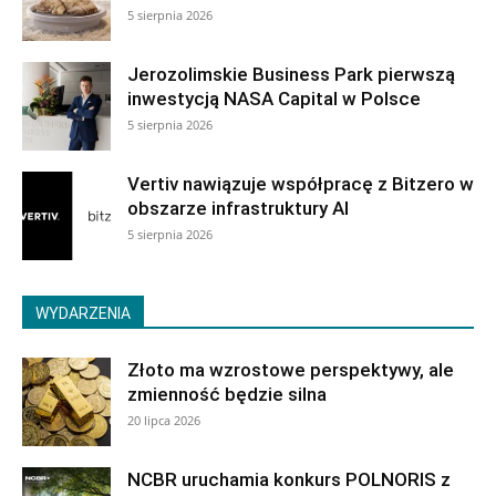
5 sierpnia 2026
Jerozolimskie Business Park pierwszą
inwestycją NASA Capital w Polsce
5 sierpnia 2026
Vertiv nawiązuje współpracę z Bitzero w
obszarze infrastruktury AI
5 sierpnia 2026
WYDARZENIA
Złoto ma wzrostowe perspektywy, ale
zmienność będzie silna
20 lipca 2026
NCBR uruchamia konkurs POLNORIS z