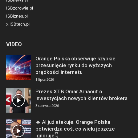
ISBzdrowie.pl
ISBiznes.pl
x.ISBtech.pl
VIDEO
Orange Polska obserwuje szybkie
przesunięcie rynku do wyższych
prędkości internetu
1 lipca 2026
Prezes XTB Omar Arnaout o
inwestycjach nowych klientów brokera
3 czerwca 2026
🔥 AI już atakuje. Orange Polska
potwierdza coś, co wielu jeszcze
ignoruje👇