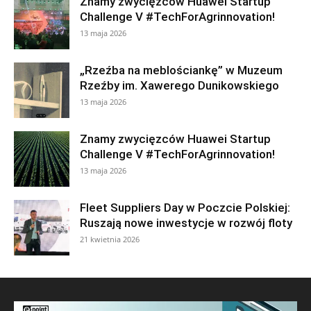
Znamy zwycięzców Huawei Startup
Challenge V #TechForAgrinnovation!
13 maja 2026
„Rzeźba na meblościankę” w Muzeum
Rzeźby im. Xawerego Dunikowskiego
13 maja 2026
Znamy zwycięzców Huawei Startup
Challenge V #TechForAgrinnovation!
13 maja 2026
Fleet Suppliers Day w Poczcie Polskiej:
Ruszają nowe inwestycje w rozwój floty
21 kwietnia 2026