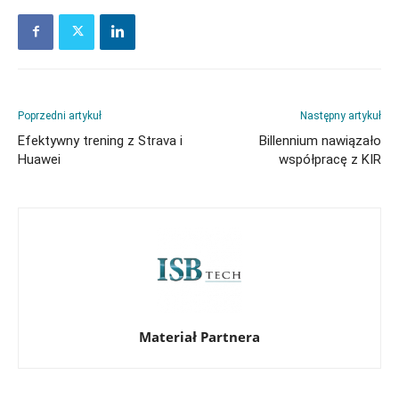
Poprzedni artykuł
Następny artykuł
Efektywny trening z Strava i
Billennium nawiązało
Huawei
współpracę z KIR
Materiał Partnera