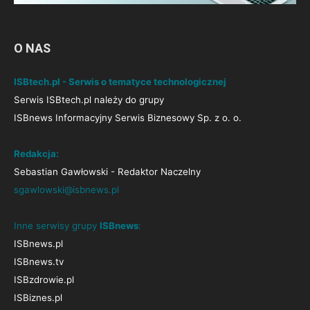
O NAS
ISBtech.pl - Serwis o tematyce technologicznej
Serwis ISBtech.pl należy do grupy
ISBnews Informacyjny Serwis Biznesowy Sp. z o. o.
Redakcja:
Sebastian Gawłowski - Redaktor Naczelny
sgawlowski@isbnews.pl
Inne serwisy grupy
ISBnews
:
ISBnews.pl
ISBnews.tv
ISBzdrowie.pl
ISBiznes.pl