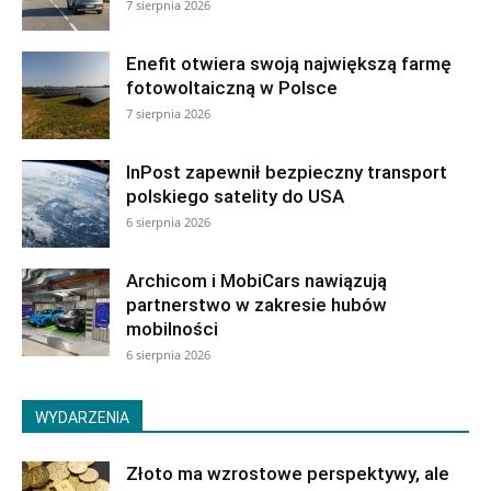
7 sierpnia 2026
Enefit otwiera swoją największą farmę
fotowoltaiczną w Polsce
7 sierpnia 2026
InPost zapewnił bezpieczny transport
polskiego satelity do USA
6 sierpnia 2026
Archicom i MobiCars nawiązują
partnerstwo w zakresie hubów
mobilności
6 sierpnia 2026
WYDARZENIA
Złoto ma wzrostowe perspektywy, ale