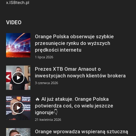
x.ISBtech.pl
VIDEO
Orange Polska obserwuje szybkie
przesunięcie rynku do wyższych
prędkości internetu
1 lipca 2026
Prezes XTB Omar Arnaout o
inwestycjach nowych klientów brokera
3 czerwca 2026
🔥 AI już atakuje. Orange Polska
potwierdza coś, co wielu jeszcze
ignoruje👇
21 kwietnia 2026
Orange wprowadza wspieraną sztuczną