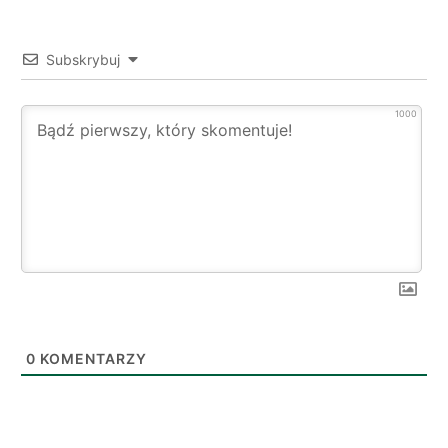
Subskrybuj
1000
0
KOMENTARZY