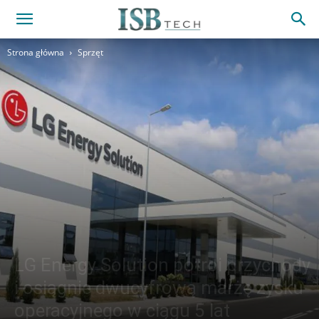
Strona główna
Sprzęt
LG Energy Solution potroi przychody
i osiągnie dwucyfrową marżę zysku
operacyjnego w ciągu 5 lat