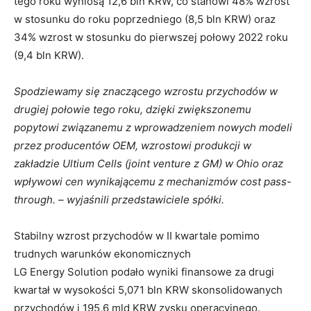
tego roku wyniosą 12,6 bln KRW, co stanowi 48% wzrost
w stosunku do roku poprzedniego (8,5 bln KRW) oraz
34% wzrost w stosunku do pierwszej połowy 2022 roku
(9,4 bln KRW).
Spodziewamy się znaczącego wzrostu przychodów w
drugiej połowie tego roku, dzięki zwiększonemu
popytowi związanemu z wprowadzeniem nowych modeli
przez producentów OEM, wzrostowi produkcji w
zakładzie Ultium Cells (joint venture z GM) w Ohio oraz
wpływowi cen wynikającemu z mechanizmów cost pass-
through.
–
wyjaśnili przedstawiciele spółki.
Stabilny wzrost przychodów w II kwartale pomimo
trudnych warunków ekonomicznych
LG Energy Solution podało wyniki finansowe za drugi
kwartał w wysokości 5,071 bln KRW skonsolidowanych
przychodów i 195,6 mld KRW zysku operacyjnego.