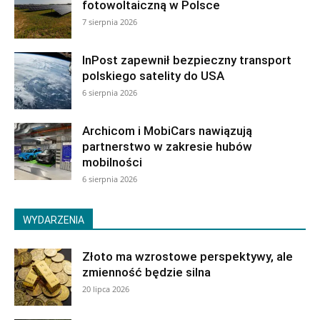
fotowoltaiczną w Polsce
7 sierpnia 2026
InPost zapewnił bezpieczny transport
polskiego satelity do USA
6 sierpnia 2026
Archicom i MobiCars nawiązują
partnerstwo w zakresie hubów
mobilności
6 sierpnia 2026
WYDARZENIA
Złoto ma wzrostowe perspektywy, ale
zmienność będzie silna
20 lipca 2026