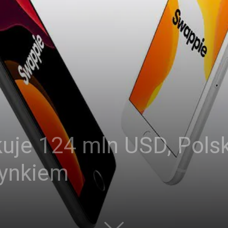
uje 124 mln USD, Pols
rynkiem