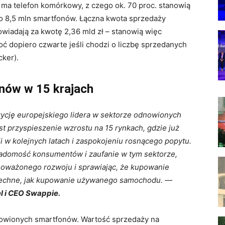
 ma telefon komórkowy, z czego ok. 70 proc. stanowią
o 8,5 mln smartfonów. Łączna kwota sprzedaży
owiadają za kwotę 2,36 mld zł – stanowią więc
oć dopiero czwarte jeśli chodzi o liczbę sprzedanych
ker).
nów w 15 krajach
zycję europejskiego lidera w sektorze odnowionych
t przyspieszenie wzrostu na 15 rynkach, gdzie już
i w kolejnych latach i zaspokojeniu rosnącego popytu.
adomość konsumentów i zaufanie w tym sektorze,
wnoważonego rozwoju i sprawiając, że kupowanie
zechne, jak kupowanie używanego samochodu. —
l i CEO Swappie.
nowionych smartfonów. Wartość sprzedaży na