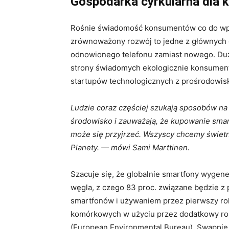
Gospodarka cyrkularna dla 
Rośnie świadomość konsumentów co do wpł
zrównoważony rozwój to jedne z głównych 
odnowionego telefonu zamiast nowego. Duż
strony świadomych ekologicznie konsumentó
startupów technologicznych z prośrodowis
Ludzie coraz częściej szukają sposobów n
środowisko i zauważają, że kupowanie smar
może się przyjrzeć. Wszyscy chcemy świetne
Planety. — mówi Sami Marttinen.
Szacuje się, że globalnie smartfony wygene
węgla, z czego 83 proc. związane będzie z 
smartfonów i używaniem przez pierwszy ro
komórkowych w użyciu przez dodatkowy rok
(European Environmental Bureau). Swappi