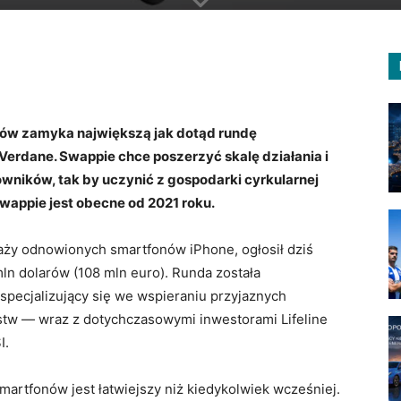
’ów zamyka największą jak dotąd rundę
erdane. Swappie chce poszerzyć skalę działania i
wników, tak by uczynić z gospodarki cyrkularnej
appie jest obecne od 2021 roku.
aży odnowionych smartfonów iPhone, ogłosił dziś
mln dolarów (108 mln euro). Runda została
pecjalizujący się we wspieraniu przyjaznych
stw — wraz z dotychczasowymi inwestorami Lifeline
I.
artfonów jest łatwiejszy niż kiedykolwiek wcześniej.