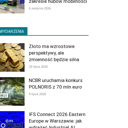
zakresie hubów mobilności
6 sierpnia 2026
WYDARZENIA
Złoto ma wzrostowe
perspektywy, ale
zmienność będzie silna
20 lipca 2026
NCBR uruchamia konkurs
POLNORIS z 70 mln euro
9 lipca 2026
IFS Connect 2026 Eastern
Europe w Warszawie: jak
wdrażać Industrial AI