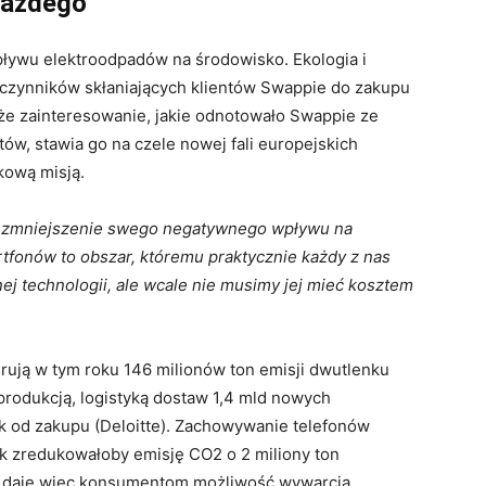
każdego
ywu elektroodpadów na środowisko. Ekologia i
czynników skłaniających klientów Swappie do zakupu
e zainteresowanie, jakie odnotowało Swappie ze
w, stawia go na czele nowej fali europejskich
kową misją.
a zmniejszenie swego negatywnego wpływu na
tfonów to obszar, któremu praktycznie każdy z nas
j technologii, ale wcale nie musimy jej mieć kosztem
rują w tym roku 146 milionów ton emisji dwutlenku
produkcją, logistyką dostaw 1,4 mld nowych
k od zakupu (Deloitte). Zachowywanie telefonów
 zredukowałoby emisję CO2 o 2 miliony ton
e daje więc konsumentom możliwość wywarcia