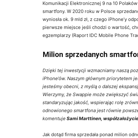
Komunikacji Elektronicznej 9 na 10 Polaków
smartfony. W 2020 roku w Polsce sprzedan
wyniosła ok. 9 mld zł, z czego iPhone’y odp
pierwsze miejsce jeśli chodzi o wartość, ch
egzemplarzy (Raport IDC Mobile Phone Trac
Milion sprzedanych smartfo
Dzięki tej inwestycji wzmacniamy naszą po
iPhone’ów. Naszym głównym priorytetem jes
jesteśmy obecni, z myślą o dalszej ekspansj
Wierzymy, że Swappie może zwiększyć świ
standaryzując jakość, wspierając rolę zró
odnowionego smartfona jest równie pows
komentuje
Sami Marttinen, współzałożycie
Jak dotąd firma sprzedała ponad milion od