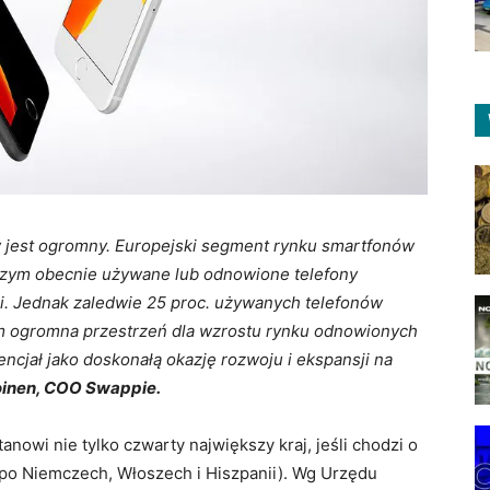
 jest ogromny. Europejski segment rynku smartfonów
 czym obecnie używane lub odnowione telefony
ci. Jednak zaledwie 25 proc. używanych telefonów
tem ogromna przestrzeń dla wzrostu rynku odnowionych
cjał jako doskonałą okazję rozwoju i ekspansji na
inen, COO Swappie.
anowi nie tylko czwarty największy kraj, jeśli chodzi o
(po Niemczech, Włoszech i Hiszpanii). Wg Urzędu