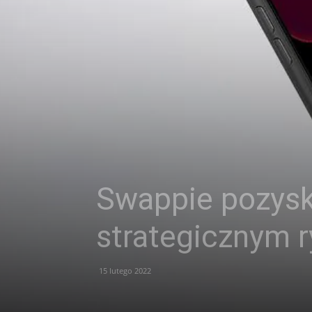
Swappie pozysk
strategicznym 
15 lutego 2022