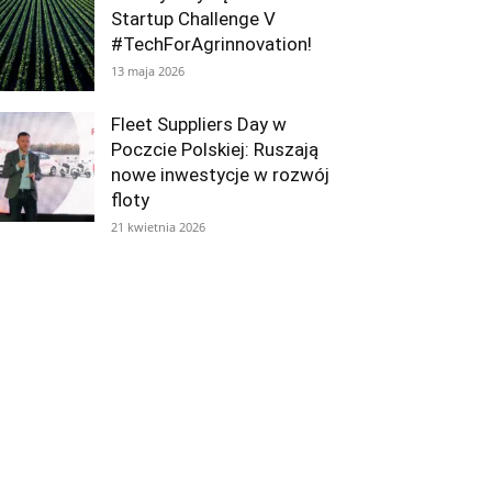
Startup Challenge V
#TechForAgrinnovation!
13 maja 2026
Fleet Suppliers Day w
Poczcie Polskiej: Ruszają
nowe inwestycje w rozwój
floty
21 kwietnia 2026