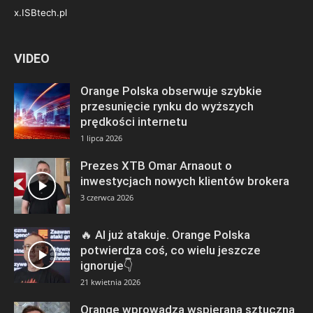
x.ISBtech.pl
VIDEO
Orange Polska obserwuje szybkie
przesunięcie rynku do wyższych
prędkości internetu
1 lipca 2026
Prezes XTB Omar Arnaout o
inwestycjach nowych klientów brokera
3 czerwca 2026
🔥 AI już atakuje. Orange Polska
potwierdza coś, co wielu jeszcze
ignoruje👇
21 kwietnia 2026
Orange wprowadza wspieraną sztuczną