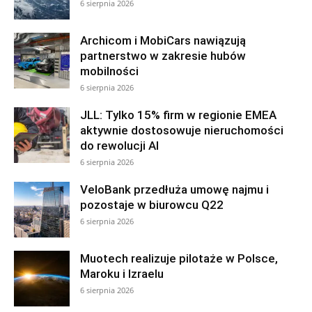
6 sierpnia 2026
Archicom i MobiCars nawiązują
partnerstwo w zakresie hubów
mobilności
6 sierpnia 2026
JLL: Tylko 15% firm w regionie EMEA
aktywnie dostosowuje nieruchomości
do rewolucji AI
6 sierpnia 2026
VeloBank przedłuża umowę najmu i
pozostaje w biurowcu Q22
6 sierpnia 2026
Muotech realizuje pilotaże w Polsce,
Maroku i Izraelu
6 sierpnia 2026