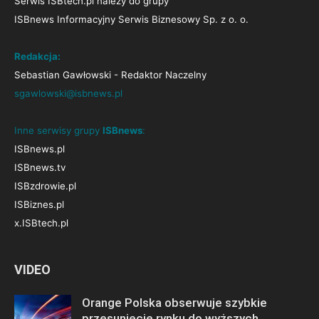
Serwis ISBtech.pl należy do grupy
ISBnews Informacyjny Serwis Biznesowy Sp. z o. o.
Redakcja:
Sebastian Gawłowski - Redaktor Naczelny
sgawlowski@isbnews.pl
Inne serwisy grupy
ISBnews
:
ISBnews.pl
ISBnews.tv
ISBzdrowie.pl
ISBiznes.pl
x.ISBtech.pl
VIDEO
Orange Polska obserwuje szybkie
przesunięcie rynku do wyższych