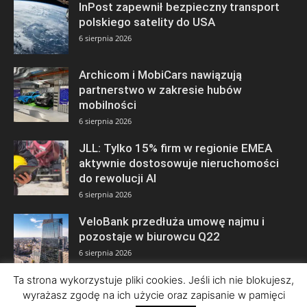
InPost zapewnił bezpieczny transport
polskiego satelity do USA
6 sierpnia 2026
Archicom i MobiCars nawiązują
partnerstwo w zakresie hubów
mobilności
6 sierpnia 2026
JLL: Tylko 15% firm w regionie EMEA
aktywnie dostosowuje nieruchomości
do rewolucji AI
6 sierpnia 2026
VeloBank przedłuża umowę najmu i
pozostaje w biurowcu Q22
6 sierpnia 2026
Ta strona wykorzystuje pliki cookies. Jeśli ich nie blokujesz,
wyrażasz zgodę na ich użycie oraz zapisanie w pamięci