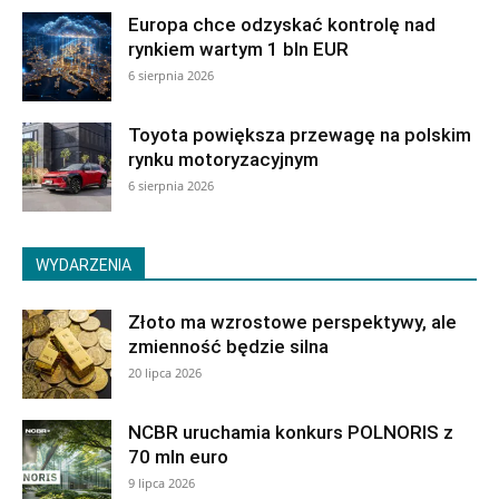
Europa chce odzyskać kontrolę nad
rynkiem wartym 1 bln EUR
6 sierpnia 2026
Toyota powiększa przewagę na polskim
rynku motoryzacyjnym
6 sierpnia 2026
WYDARZENIA
Złoto ma wzrostowe perspektywy, ale
zmienność będzie silna
20 lipca 2026
NCBR uruchamia konkurs POLNORIS z
70 mln euro
9 lipca 2026