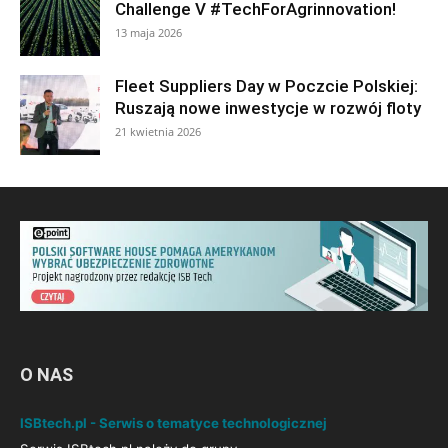
Challenge V #TechForAgrinnovation!
13 maja 2026
Fleet Suppliers Day w Poczcie Polskiej:
Ruszają nowe inwestycje w rozwój floty
21 kwietnia 2026
O NAS
ISBtech.pl - Serwis o tematyce technologicznej